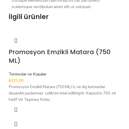
tristique elementum nam inceptos hac parturient
scelerisque vestibulum amet elit ut volutpat.
İlgili ürünler
Promosyon Emzikli Matara (750
ML)
Termoslar ve Kupalar
₺
225,00
Promosyon Emzikli Matara (750 ML) İç ve dış katmanlar
dayanıklı paslanmaz çelikten imal edilmiştir. Kapasite:750 ml
Hafif Ve Taşıması Kolay