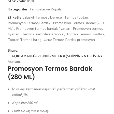
Stok kodu:
8130
Kategoriler:
Termoslar ve Kupalar
Etiketler:
Baskılı Termos
,
Dereceli Termos toptan
,
Promosyon Termos Bardak
,
Promosyon Termos Bardak (280
ML)
,
Promosyon termos bardak fiyatları
,
Promosyon termos
fiyatları
,
Termos üreticileri İstanbul
,
Toptan Termos Fiyatları
,
Toptan Termos İstoç
,
Ucuz Termos Bardak promosyon
Share:
AÇIKLAMA
DEĞERLENDIRMELER (0)
SHIPPING & DELIVERY
Açıklama
Promosyon Termos Bardak
(280 ML)
İç ve dış katmanlar dayanıklı paslanmaz çelikten imal
edilmiştir.
Kapasite:280 ml
Hafif Ve Taşıması Kolay