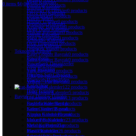
Metal Kalemler
0
items
₺
0,00
Bannerlar
0 products
Kurşun Kalemler
Bariyeler ve Direkler
0 products
Lecce Pen Kalemler
Broşürlükler
0 products
Kalem Setleri
Display Ürünler
0 products
Dreampen Kalemler
Kırlangıç Bayraklar
0 products
Doğa Dostu Kalemler
Makam Bayrakları
0 products
Spiralli Kalemler
Masa Bayrakları
0 products
Schneider Kalemler
Okul Flamaları
0 products
Fosforlu Kalemler
Örümcek Stand
0 products
Teknolojik Ürünler
Raşel Gönder Bayrak
0 products
Powerbank
Saten Gönder Bayrak
0 products
Powerbank Organizerler
Standlar
0 products
USB Bellekler
Türk Bayrağı
0 products
Wireless Şarj Cihazları
Ülke Bayrakları
0 products
Bluetooth Hoparlörler
Yelken – Plaj Bayrak
0 products
Kulaklıklar
Kalemler
122 products
Diğer Ürünler
Doğa Dostu Kalemler
5 products
Bayrak ve Display Ürünler
Dreampen Kalemler
13 products
Fosforlu Kalemler
4 products
Raşel Gönder Bayrak
Kalem Setleri
18 products
Saten Gönder Bayrak
Kurşun Kalemler
0 products
Alpaka Gönder Bayrak
Lecce Pen Kalemler
23 products
Makam Bayrakları
Metal Kalemler
25 products
Kırlangıç Bayraklar
Plastik Kalemler
26 products
Masa Bayrakları