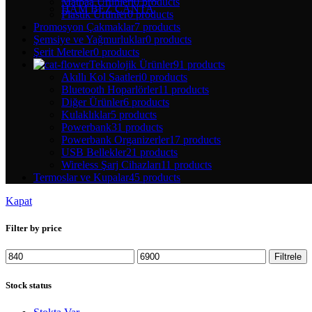
Matbaa Ürünleri
0 products
HAM BEZ ÇANTA
Plastik Ürünler
0 products
Promosyon Çakmaklar
7 products
Şemsiye ve Yağmurluklar
0 products
Şerit Metreler
0 products
Teknolojik Ürünler
91 products
Akıllı Kol Saatleri
0 products
Bluetooth Hoparlörler
11 products
Diğer Ürünler
6 products
Kulaklıklar
5 products
Powerbank
31 products
Powerbank Organizerler
17 products
USB Bellekler
21 products
Wireless Şarj Cihazları
11 products
Termoslar ve Kupalar
45 products
Kapat
Filter by price
En
En
Filtrele
düşük
yüksek
fiyat
fiyat
Stock status