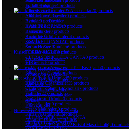
Schneider Kalemler
4 products
Atatürk Bina Posterleri
Spiralli Kalemler
4 products
Türk Bayrağı
Kişisel Ürünler & Aksesuarlar
20 products
Ülke Bayrakları
Anahtarlık ve Rozetler
0 products
Alüminyum Çerçeve
Aynalar
0 products
Bariyeler ve Direkler
HAM BEZ ÇANTA
0 products
Ayaklı Poster Panolar
Kartvizitlikler
0 products
Bannerlar
Kristal ve Ödül Ürünleri
4 products
Broşürlükler
LAMİNELİ ÇANTA
0 products
Standlar
Set ve Hediye Kutuları
6 products
Örümcek Stand
TORBA – KILIF
0 products
Kişisel Ürünler & Aksesuarlar
ULTRASONİK TELA ÇANTA
0 products
Termoslar ve Kupalar
VIP Setler
10 products
VIP Setler
Nonwowen Tela Bez Çanta
0 products
Set ve Hediye Kutuları
Dikişli Tela Çanta
0 products
Promosyon Çakmaklar
Ofis & İş Ürünleri
50 products
Kristal ve Ödül Ürünleri
Ajanda ve Organizerler
15 products
Şerit Metreler
Çanta ve Toplantı Bloknotları
7 products
Anahtarlık ve Rozetler
Defterler
27 products
Şemsiye ve Yağmurluklar
Doğa Dostu Ürünler
0 products
Aynalar
Duvar Saatleri
0 products
Kartvizitlikler
Hesap Makineleri
0 products
Nonwowen Tela – Ham Bez Çanta
Kırtasiye Ürünleri
0 products
ULTRASONİK TELA ÇANTA
Masaüstü Ürünler
0 products
DİKİŞLİ TELA ÇANTA
Masaüstü VIP Ürünler ve Kristal Masa İsimliği
0 product
LAMİNELİ ÇANTA