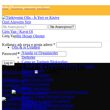
info@karmapromosyon.com
+90 501 133 2727
Ne Aramıştınız?
Giriş Yap / Kayıt Ol
Giriş Yap
Bir Hesap Oluştur
Kullanıcı adı veya e-posta adresi
*
Ofis & İş Ürünleri
Ajanda ve Organizerler
Password
*
Defterler
Çanta ve Toplantı Bloknotları
Log in
Powerbank Organizerler
Masaüstü VIP Ürünler ve Kristal Masa İsimliği
Duvar Saatleri
Şifreni mi Unuttun?
Beni Hatırla
Masaüstü Ürünler
Categories
Doğa Dostu Ürünler
Ne Aramıştınız?
Kırtasiye Ürünleri
Favorilerim
All
products
Hesap Makineleri
0
items
₺
0,00
Bayrak ve Display Ürünler
0 products
Matbaa Ürünleri
Menu
Alpaka Gönder Bayrak
0 products
Kalemler
Alüminyum Çerçeve
0 products
Akıllı Kol Saatleri
Atatürk Bina Posterleri
0 products
Plastik Kalemler
Ayaklı Poster Panolar
0 products