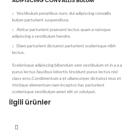
ADIPISCING CONVALLIS BULUM
Vestibulum penatibus nunc dui adipiscing convallis
bulum parturient suspendisse.
Abitur parturient praesent lectus quam a natoque
adipiscing a vestibulum hendre.
Diam parturient dictumst parturient scelerisque nibh
lectus.
Scelerisque adipiscing bibendum sem vestibulum et in a a a
purus lectus faucibus lobortis tincidunt purus lectus nisl
class eros.Condimentum a et ullamcorper dictumst mus et
tristique elementum nam inceptos hac parturient
scelerisque vestibulum amet elit ut volutpat.
İlgili ürünler