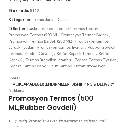
Stok kodu:
8112
Kategoriler:
Termoslar ve Kupalar
Etiketler:
Baskılı Termos
,
Dereceli Termos toptan
,
Promosyon Termos (500 ML
,
Promosyon Termos Bardak
,
Promosyon Termos Bardak (280 ML)
,
Promosyon termos
bardak fiyatları
,
Promosyon termos fiyatları
,
Rubber Gövdeli
Termos
,
Rubber Gövdeli)
,
Şeffaf Kapaklı Termos
,
Şeffaf
Kapaklı)
,
Termos üreticileri İstanbul
,
Toptan Termos Fiyatları
,
Toptan Termos İstoç
,
Ucuz Termos Bardak promosyon
Share:
AÇIKLAMA
DEĞERLENDIRMELER (0)
SHIPPING & DELIVERY
Açıklama
Promosyon Termos (500
ML,Rubber Gövdeli)
İç ve dış katmanlar dayanıklı paslanmaz çelikten imal