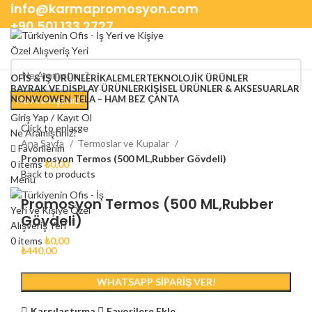
info@karmapromosyon.com
+90 501 133 2727
OFIS & İŞ ÜRÜNLERI
KALEMLER
TEKNOLOJIK ÜRÜNLER
BAYRAK VE DISPLAY ÜRÜNLER
KIŞISEL ÜRÜNLER & AKSESUARLAR
NONWOWEN TELA – HAM BEZ ÇANTA
Ne Aramıştınız?
Giriş Yap / Kayıt Ol
Click to enlarge
Ne Aramıştınız?
Ana Sayfa
Termoslar ve Kupalar
Favorilerim
Promosyon Termos (500 ML,Rubber Gövdeli)
0
items
₺
0,00
Back to products
Menu
Promosyon Termos (500 ML,Rubber
Gövdeli)
0
items
₺
0,00
₺
440,00
WHATSAPP SIPARIŞ VER!
Karşılaştırma
Favorilere Ekle