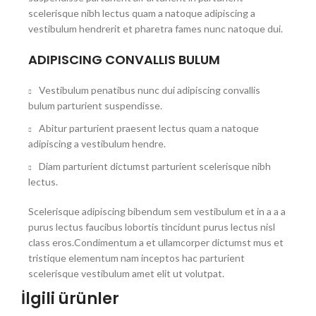
scelerisque nibh lectus quam a natoque adipiscing a
vestibulum hendrerit et pharetra fames nunc natoque dui.
ADIPISCING CONVALLIS BULUM
Vestibulum penatibus nunc dui adipiscing convallis
bulum parturient suspendisse.
Abitur parturient praesent lectus quam a natoque
adipiscing a vestibulum hendre.
Diam parturient dictumst parturient scelerisque nibh
lectus.
Scelerisque adipiscing bibendum sem vestibulum et in a a a
purus lectus faucibus lobortis tincidunt purus lectus nisl
class eros.Condimentum a et ullamcorper dictumst mus et
tristique elementum nam inceptos hac parturient
scelerisque vestibulum amet elit ut volutpat.
İlgili ürünler