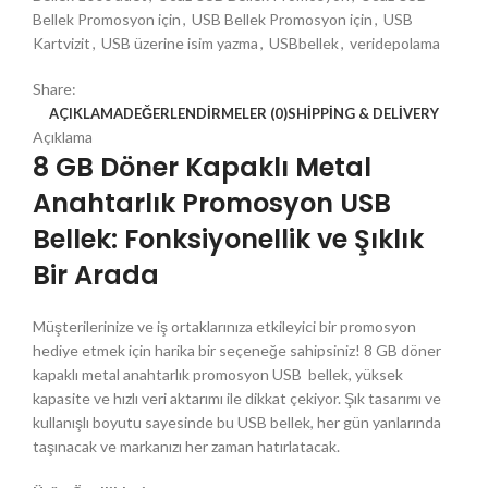
Bellek Promosyon için
,
USB Bellek Promosyon için
,
USB
Kartvizit
,
USB üzerine isim yazma
,
USBbellek
,
veridepolama
Share:
AÇIKLAMA
DEĞERLENDIRMELER (0)
SHIPPING & DELIVERY
Açıklama
8 GB Döner Kapaklı Metal
Anahtarlık Promosyon USB
Bellek: Fonksiyonellik ve Şıklık
Bir Arada
Müşterilerinize ve iş ortaklarınıza etkileyici bir promosyon
hediye etmek için harika bir seçeneğe sahipsiniz! 8 GB döner
kapaklı metal anahtarlık promosyon USB bellek, yüksek
kapasite ve hızlı veri aktarımı ile dikkat çekiyor. Şık tasarımı ve
kullanışlı boyutu sayesinde bu USB bellek, her gün yanlarında
taşınacak ve markanızı her zaman hatırlatacak.