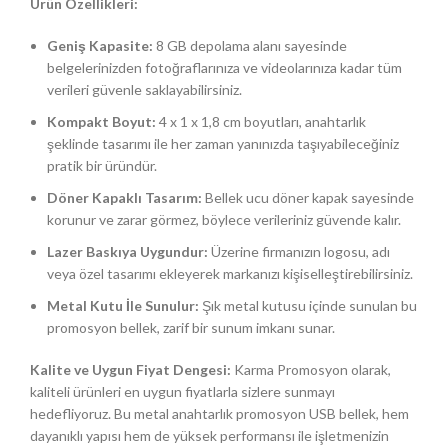
Ürün Özellikleri:
Geniş Kapasite:
8 GB depolama alanı sayesinde
belgelerinizden fotoğraflarınıza ve videolarınıza kadar tüm
verileri güvenle saklayabilirsiniz.
Kompakt Boyut:
4 x 1 x 1,8 cm boyutları, anahtarlık
şeklinde tasarımı ile her zaman yanınızda taşıyabileceğiniz
pratik bir üründür.
Döner Kapaklı Tasarım:
Bellek ucu döner kapak sayesinde
korunur ve zarar görmez, böylece verileriniz güvende kalır.
Lazer Baskıya Uygundur:
Üzerine firmanızın logosu, adı
veya özel tasarımı ekleyerek markanızı kişiselleştirebilirsiniz.
Metal Kutu İle Sunulur:
Şık metal kutusu içinde sunulan bu
promosyon bellek, zarif bir sunum imkanı sunar.
Kalite ve Uygun Fiyat Dengesi:
Karma Promosyon olarak,
kaliteli ürünleri en uygun fiyatlarla sizlere sunmayı
hedefliyoruz. Bu metal anahtarlık promosyon USB bellek, hem
dayanıklı yapısı hem de yüksek performansı ile işletmenizin