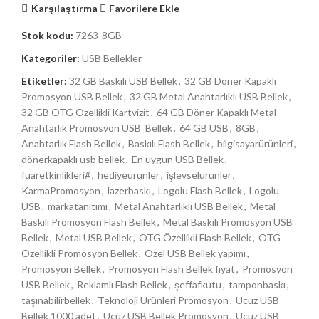
Karşılaştırma
Favorilere Ekle
Stok kodu:
7263-8GB
Kategoriler:
USB Bellekler
Etiketler:
32 GB Baskılı USB Bellek
,
32 GB Döner Kapaklı
Promosyon USB Bellek
,
32 GB Metal Anahtarlıklı USB Bellek
,
32 GB OTG Özellikli Kartvizit
,
64 GB Döner Kapaklı Metal
Anahtarlık Promosyon USB Bellek
,
64 GB USB
,
8GB
,
Anahtarlık Flash Bellek
,
Baskılı Flash Bellek
,
bilgisayarürünleri
,
dönerkapaklı usb bellek
,
En uygun USB Bellek
,
fuaretkinlikleri#
,
hediyeürünler
,
işlevselürünler
,
KarmaPromosyon
,
lazerbaskı
,
Logolu Flash Bellek
,
Logolu
USB
,
markatanıtımı
,
Metal Anahtarlıklı USB Bellek
,
Metal
Baskılı Promosyon Flash Bellek
,
Metal Baskılı Promosyon USB
Bellek
,
Metal USB Bellek
,
OTG Özellikli Flash Bellek
,
OTG
Özellikli Promosyon Bellek
,
Özel USB Bellek yapımı
,
Promosyon Bellek
,
Promosyon Flash Bellek fiyat
,
Promosyon
USB Bellek
,
Reklamlı Flash Bellek
,
şeffafkutu
,
tamponbaskı
,
taşınabilirbellek
,
Teknoloji Ürünleri Promosyon
,
Ucuz USB
Bellek 1000 adet
,
Ucuz USB Bellek Promosyon
,
Ucuz USB