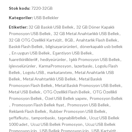
Stok kodu:
7220-32GB
Kategoriler:
USB Bellekler
Etiketler:
32 GB Baskılı USB Bellek
,
32 GB Döner Kapaklı
Promosyon USB Bellek
,
32 GB Metal Anahtarlıklı USB Bellek
,
32 GB OTG Özellikli Kartvizit
,
8GB
,
Anahtarlık Flash Bellek
,
Baskılı Flash Bellek
,
bilgisayarürünleri
,
dönerkapaklı usb bellek
,
En uygun USB Bellek
,
Eşantiyon USB Bellek
,
fuaretkinlikleri#
,
hediyeürünler
,
Işıklı Promosyon USB Bellek
,
işlevselürünler
,
KarmaPromosyon
,
lazerbaskı
,
Logolu Flash
Bellek
,
Logolu USB
,
markatanıtımı
,
Metal Anahtarlık USB
Bellek
,
Metal Anahtarlıklı USB Bellek
,
Metal Baskılı
Promosyon Flash Bellek
,
Metal Baskılı Promosyon USB Bellek
,
Metal USB Bellek
,
OTG Özellikli Flash Bellek
,
OTG Özellikli
Promosyon Bellek
,
Özel USB Bellek yapımı
,
Promosyon Bellek
,
Promosyon Flash Bellek fiyat
,
Promosyon USB Bellek
,
Reklamlı Flash Bellek
,
Rubber Promosyon USB Bellek
,
şeffafkutu
,
tamponbaskı
,
taşınabilirbellek
,
Ucuz USB Bellek
1000 adet
,
Ucuz USB Bellek Promosyon
,
Ucuz USB Bellek
Promosyon için
,
USB Bellek Promosyon için
,
USB Kartvizit
,