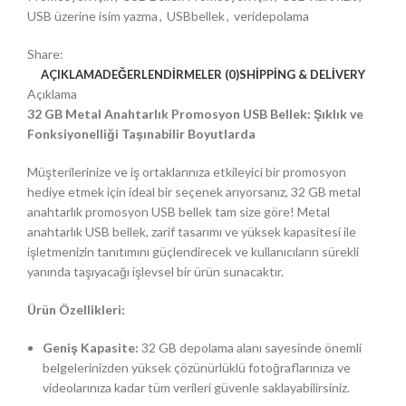
USB üzerine isim yazma
,
USBbellek
,
veridepolama
Share:
AÇIKLAMA
DEĞERLENDIRMELER (0)
SHIPPING & DELIVERY
Açıklama
32 GB Metal Anahtarlık Promosyon USB Bellek: Şıklık ve
Fonksiyonelliği Taşınabilir Boyutlarda
Müşterilerinize ve iş ortaklarınıza etkileyici bir promosyon
hediye etmek için ideal bir seçenek arıyorsanız, 32 GB metal
anahtarlık promosyon USB bellek tam size göre! Metal
anahtarlık USB bellek, zarif tasarımı ve yüksek kapasitesi ile
işletmenizin tanıtımını güçlendirecek ve kullanıcıların sürekli
yanında taşıyacağı işlevsel bir ürün sunacaktır.
Ürün Özellikleri:
Geniş Kapasite:
32 GB depolama alanı sayesinde önemli
belgelerinizden yüksek çözünürlüklü fotoğraflarınıza ve
videolarınıza kadar tüm verileri güvenle saklayabilirsiniz.