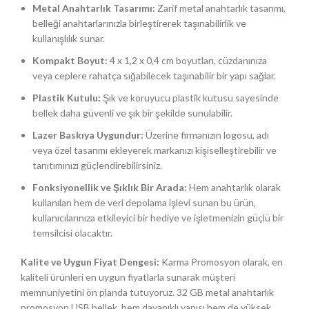
Metal Anahtarlık Tasarımı:
Zarif metal anahtarlık tasarımı,
belleği anahtarlarınızla birleştirerek taşınabilirlik ve
kullanışlılık sunar.
Kompakt Boyut:
4 x 1,2 x 0,4 cm boyutları, cüzdanınıza
veya ceplere rahatça sığabilecek taşınabilir bir yapı sağlar.
Plastik Kutulu:
Şık ve koruyucu plastik kutusu sayesinde
bellek daha güvenli ve şık bir şekilde sunulabilir.
Lazer Baskıya Uygundur:
Üzerine firmanızın logosu, adı
veya özel tasarımı ekleyerek markanızı kişiselleştirebilir ve
tanıtımınızı güçlendirebilirsiniz.
Fonksiyonellik ve Şıklık Bir Arada:
Hem anahtarlık olarak
kullanılan hem de veri depolama işlevi sunan bu ürün,
kullanıcılarınıza etkileyici bir hediye ve işletmenizin güçlü bir
temsilcisi olacaktır.
Kalite ve Uygun Fiyat Dengesi:
Karma Promosyon olarak, en
kaliteli ürünleri en uygun fiyatlarla sunarak müşteri
memnuniyetini ön planda tutuyoruz. 32 GB metal anahtarlık
promosyon USB bellek, hem dayanıklı yapısı hem de yüksek