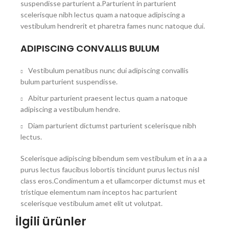
suspendisse parturient a.Parturient in parturient
scelerisque nibh lectus quam a natoque adipiscing a
vestibulum hendrerit et pharetra fames nunc natoque dui.
ADIPISCING CONVALLIS BULUM
Vestibulum penatibus nunc dui adipiscing convallis
bulum parturient suspendisse.
Abitur parturient praesent lectus quam a natoque
adipiscing a vestibulum hendre.
Diam parturient dictumst parturient scelerisque nibh
lectus.
Scelerisque adipiscing bibendum sem vestibulum et in a a a
purus lectus faucibus lobortis tincidunt purus lectus nisl
class eros.Condimentum a et ullamcorper dictumst mus et
tristique elementum nam inceptos hac parturient
scelerisque vestibulum amet elit ut volutpat.
İlgili ürünler