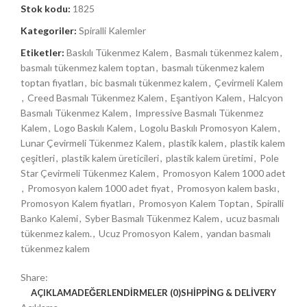
Stok kodu:
1825
Kategoriler:
Spiralli Kalemler
Etiketler:
Baskılı Tükenmez Kalem
,
Basmalı tükenmez kalem
,
basmalı tükenmez kalem toptan
,
basmalı tükenmez kalem
toptan fiyatları
,
bic basmalı tükenmez kalem
,
Çevirmeli Kalem
,
Creed Basmalı Tükenmez Kalem
,
Eşantiyon Kalem
,
Halcyon
Basmalı Tükenmez Kalem
,
Impressive Basmalı Tükenmez
Kalem
,
Logo Baskılı Kalem
,
Logolu Baskılı Promosyon Kalem
,
Lunar Çevirmeli Tükenmez Kalem
,
plastik kalem
,
plastik kalem
çeşitleri
,
plastik kalem üreticileri
,
plastik kalem üretimi
,
Pole
Star Çevirmeli Tükenmez Kalem
,
Promosyon Kalem 1000 adet
,
Promosyon kalem 1000 adet fiyat
,
Promosyon kalem baskı
,
Promosyon Kalem fiyatları
,
Promosyon Kalem Toptan
,
Spiralli
Banko Kalemi
,
Syber Basmalı Tükenmez Kalem
,
ucuz basmalı
tükenmez kalem.
,
Ucuz Promosyon Kalem
,
yandan basmalı
tükenmez kalem
Share:
AÇIKLAMA
DEĞERLENDIRMELER (0)
SHIPPING & DELIVERY