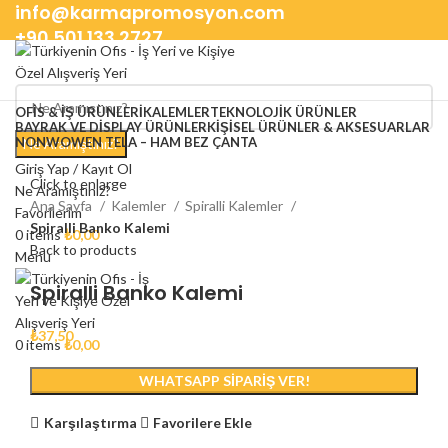
info@karmapromosyon.com
+90 501 133 2727
OFIS & İŞ ÜRÜNLERI
KALEMLER
TEKNOLOJIK ÜRÜNLER
BAYRAK VE DISPLAY ÜRÜNLER
KIŞISEL ÜRÜNLER & AKSESUARLAR
NONWOWEN TELA – HAM BEZ ÇANTA
Ne Aramıştınız?
Giriş Yap / Kayıt Ol
Click to enlarge
Ne Aramıştınız?
Ana Sayfa
Kalemler
Spiralli Kalemler
Favorilerim
Spiralli Banko Kalemi
0
items
₺
0,00
Back to products
Menu
Spiralli Banko Kalemi
₺
37,50
0
items
₺
0,00
WHATSAPP SIPARIŞ VER!
Karşılaştırma
Favorilere Ekle