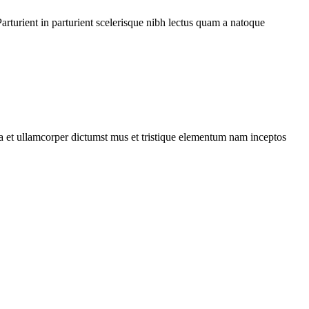
rturient in parturient scelerisque nibh lectus quam a natoque
 a et ullamcorper dictumst mus et tristique elementum nam inceptos