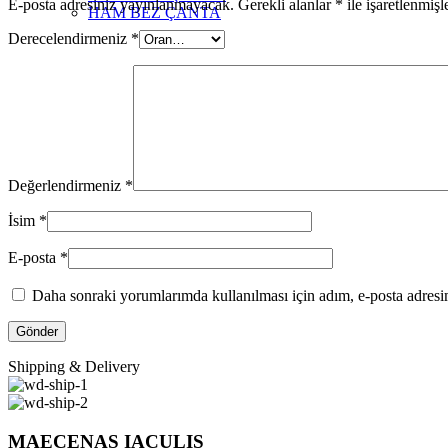
E-posta adresiniz yayınlanmayacak.
Gerekli alanlar
*
ile işaretlenmişl
HAM BEZ ÇANTA
Derecelendirmeniz
*
Değerlendirmeniz
*
İsim
*
E-posta
*
Daha sonraki yorumlarımda kullanılması için adım, e-posta adresim
Shipping & Delivery
MAECENAS IACULIS