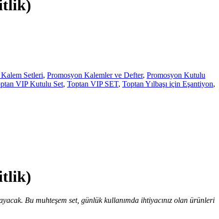
tlik)
Kalem Setleri
,
Promosyon Kalemler ve Defter
,
Promosyon Kutulu
ptan VIP Kutulu Set
,
Toptan VIP SET
,
Toptan Yılbaşı için Eşantiyon
,
tlik)
layacak. Bu muhteşem set, günlük kullanımda ihtiyacınız olan ürünleri