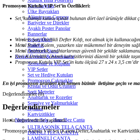
Atatürk Bina Posterleri
Türk Bayrağı
Promosyon Kutulu VIP Set’in Özellikleri:
Ülke Bayrakları
Alüminyum Çerçeve
Set, kullanışlı kutusu içinde bulunan dört özel ürünüyle dikkat 
Bariyeler ve Direkler
Ayaklı Poster Panolar
Bannerlar
Wireless Şarj Özellikli Defter Kılıfı, not almak için kullanacağ
Broşürlükler
Metal Roller Kalem, yazarken size mükemmel bir deneyim sağlar 
Standlar
Metal Anahtarlık, anahtarlarınızı güvenli bir şekilde saklamanızı 
Örümcek Stand
Deri Kartvizitlik, önemli kartvizitlerinizi düzenli bir şekilde ta
Kişisel Ürünler & Aksesuarlar
Promosyon Kutulu VIP Set’in kutu ölçüsü 27 x 24 x 3,5 cm’dir v
Termoslar ve Kupalar
VIP Setler
Set ve Hediye Kutuları
Promosyon Çakmaklar
En iyi promosyon ürünleri için hemen bizimle iletişime geçin ve markan
Kristal ve Ödül Ürünleri
Şerit Metreler
Değerlendirmeler (0)
Anahtarlık ve Rozetler
Şemsiye ve Yağmurluklar
Değerlendirmeler
Aynalar
Kartvizitlikler
Nonwowen Tela – Ham Bez Çanta
Henüz değerlendirme yapılmadı.
ULTRASONİK TELA ÇANTA
“Promosyon Kutulu VIP Set (Kalem,Defter,Anahtarlık ve Kartvizitlik)”
DİKİŞLİ TELA ÇANTA
LAMİNELİ ÇANTA