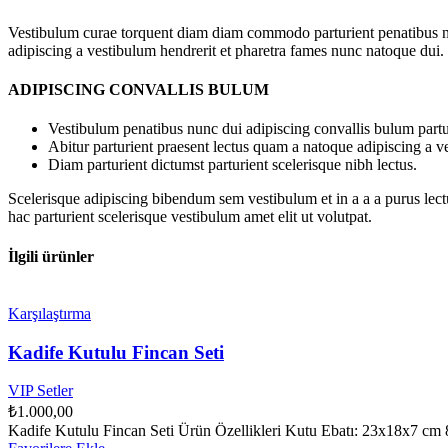
Vestibulum curae torquent diam diam commodo parturient penatibus nunc
adipiscing a vestibulum hendrerit et pharetra fames nunc natoque dui.
ADIPISCING CONVALLIS BULUM
Vestibulum penatibus nunc dui adipiscing convallis bulum partu
Abitur parturient praesent lectus quam a natoque adipiscing a 
Diam parturient dictumst parturient scelerisque nibh lectus.
Scelerisque adipiscing bibendum sem vestibulum et in a a a purus lect
hac parturient scelerisque vestibulum amet elit ut volutpat.
İlgili ürünler
Karşılaştırma
Kadife Kutulu Fincan Seti
VIP Setler
₺
1.000,00
Kadife Kutulu Fincan Seti Ürün Özellikleri Kutu Ebatı: 23x18x7 cm 8