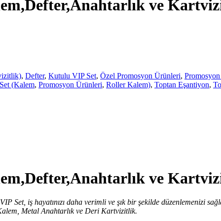
m,Defter,Anahtarlık ve Kartvizi
zitlik)
,
Defter
,
Kutulu VIP Set
,
Özel Promosyon Ürünleri
,
Promosyon 
Set (Kalem
,
Promosyon Ürünleri
,
Roller Kalem)
,
Toptan Eşantiyon
,
To
m,Defter,Anahtarlık ve Kartvizi
 Set, iş hayatınızı daha verimli ve şık bir şekilde düzenlemenizi sağ
 Kalem, Metal Anahtarlık ve Deri Kartvizitlik.