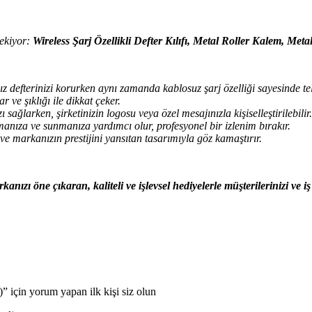
çekiyor:
Wireless Şarj Özellikli Defter Kılıfı, Metal Roller Kalem, Metal
ınız defterinizi korurken aynı zamanda kablosuz şarj özelliği sayesinde 
ve şıklığı ile dikkat çeker.
sağlarken, şirketinizin logosu veya özel mesajınızla kişiselleştirilebilir.
şımanıza ve sunmanıza yardımcı olur, profesyonel bir izlenim bırakır.
e markanızın prestijini yansıtan tasarımıyla göz kamaştırır.
ızı öne çıkaran, kaliteli ve işlevsel hediyelerle müşterilerinizi ve iş o
 için yorum yapan ilk kişi siz olun