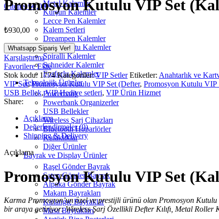
Promosyon Kutulu VIP Set (Kale
Metal Kalemler
0
items
₺
0,00
Kurşun Kalemler
Lecce Pen Kalemler
Kalem Setleri
₺
930,00
Dreampen Kalemler
Doğa Dostu Kalemler
Whatsapp Sipariş Ver!
Spiralli Kalemler
Karşılaştırma
Schneider Kalemler
Favorilere Ekle
Fosforlu Kalemler
Stok kodu:
1774
Kategoriler:
VIP Setler
Etiketler:
Anahtarlık ve Kartvi
Teknolojik Ürünler
VIP Set
,
Promosyon Kutulu VIP Set (Defter
,
Promosyon Kutulu VIP 
USB Bellek
,
VIP Hediye setleri
,
VIP Ürün Hizmet
Powerbank
Share:
Powerbank Organizerler
USB Bellekler
Açıklama
Wireless Şarj Cihazları
Değerlendirmeler (0)
Bluetooth Hoparlörler
Shipping & Delivery
Kulaklıklar
Diğer Ürünler
Açıklama
Bayrak ve Display Ürünler
Raşel Gönder Bayrak
Promosyon Kutulu VIP Set (Kale
Saten Gönder Bayrak
Alpaka Gönder Bayrak
Makam Bayrakları
Karma Promosyon’un özel ve prestijli ürünü olan Promosyon Kutulu VIP
Kırlangıç Bayraklar
bir araya getiriyor: Wireless Şarj Özellikli Defter Kılıfı, Metal Roller
Masa Bayrakları