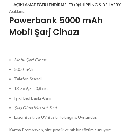
AÇIKLAMA
DEĞERLENDIRMELER (0)
SHIPPING & DELIVERY
Açıklama
Powerbank 5000 mAh
Mobil Şarj Cihazı
Mobil Şarj Cihazı
5000 mAh
Telefon Standlı
13,7 x 6,5 x 0,8 cm
Işıklı Led Baskı Alanı
Şarj Olma Süresi 5 Saat
Lazer Baskı ve UV Baskı Tekniğine Uygundur.
Karma Promosyon, size pratik ve şık bir çözüm sunuyor: