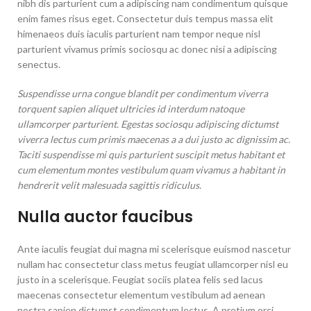
nibh dis parturient cum a adipiscing nam condimentum quisque
enim fames risus eget. Consectetur duis tempus massa elit
himenaeos duis iaculis parturient nam tempor neque nisl
parturient vivamus primis sociosqu ac donec nisi a adipiscing
senectus.
Suspendisse urna congue blandit per condimentum viverra
torquent sapien aliquet ultricies id interdum natoque
ullamcorper parturient. Egestas sociosqu adipiscing dictumst
viverra lectus cum primis maecenas a a dui justo ac dignissim ac.
Taciti suspendisse mi quis parturient suscipit metus habitant et
cum elementum montes vestibulum quam vivamus a habitant in
hendrerit velit malesuada sagittis ridiculus.
Nulla auctor faucibus
Ante iaculis feugiat dui magna mi scelerisque euismod nascetur
nullam hac consectetur class metus feugiat ullamcorper nisl eu
justo in a scelerisque. Feugiat sociis platea felis sed lacus
maecenas consectetur elementum vestibulum ad aenean
nostra sapien dictumst condimentum lectus. A pretium orci