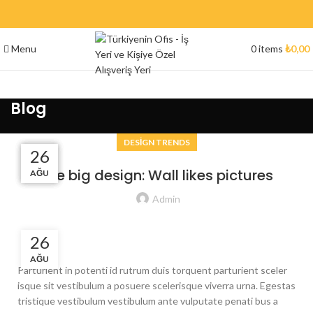
Menu
0
items
₺
0,00
Blog
DESIGN TRENDS
27
27
27
26
The big design: Wall likes pictures
AĞU
AĞU
AĞU
AĞU
Admin
26
AĞU
Parturient in potenti id rutrum duis torquent parturient sceler
isque sit vestibulum a posuere scelerisque viverra urna. Egestas
tristique vestibulum vestibulum ante vulputate penati bus a