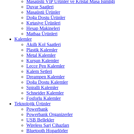
Masaüstü VIP Ürünler ve Kristal Masa İsimliği
Duvar Saatleri
Masaüstü Ürünler
Doğa Dostu Ürünler
Kırtasiye Ürünleri
Hesap Makineleri
Matbaa Ürünleri
Kalemler
Akıllı Kol Saatleri
Plastik Kalemler
Metal Kalemler
Kurşun Kalemler
Lecce Pen Kalemler
Kalem Setleri
Dreampen Kalemler
Doğa Dostu Kalemler
Spiralli Kalemler
Schneider Kalemler
Fosforlu Kalemler
Teknolojik Ürünler
Powerbank
Powerbank Organizerler
USB Bellekler
Wireless Şarj Cihazları
Bluetooth Hoparlörler