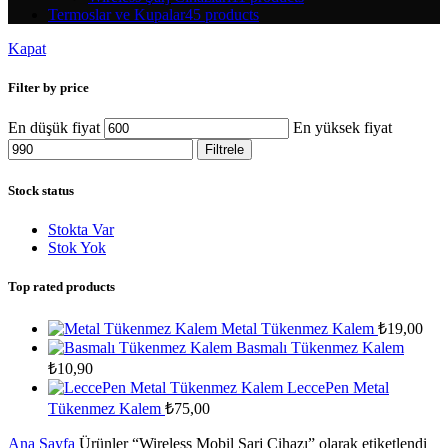
Termoslar ve Kupalar
45 products
Kapat
Filter by price
En düşük fiyat
En yüksek fiyat
Filtrele
Stock status
Stokta Var
Stok Yok
Top rated products
Metal Tükenmez Kalem
₺
19,00
Basmalı Tükenmez Kalem
₺
10,90
LeccePen Metal
Tükenmez Kalem
₺
75,00
Ana Sayfa
Ürünler “Wireless Mobil Şarj Cihazı” olarak etiketlendi