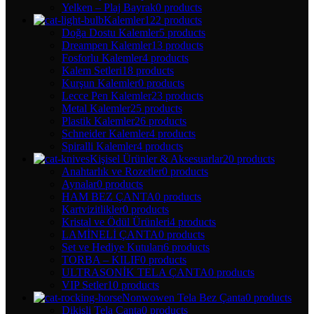
Yelken – Plaj Bayrak
0 products
Kalemler
122 products
Doğa Dostu Kalemler
5 products
Dreampen Kalemler
13 products
Fosforlu Kalemler
4 products
Kalem Setleri
18 products
Kurşun Kalemler
0 products
Lecce Pen Kalemler
23 products
Metal Kalemler
25 products
Plastik Kalemler
26 products
Schneider Kalemler
4 products
Spiralli Kalemler
4 products
Kişisel Ürünler & Aksesuarlar
20 products
Anahtarlık ve Rozetler
0 products
Aynalar
0 products
HAM BEZ ÇANTA
0 products
Kartvizitlikler
0 products
Kristal ve Ödül Ürünleri
4 products
LAMİNELİ ÇANTA
0 products
Set ve Hediye Kutuları
6 products
TORBA – KILIF
0 products
ULTRASONİK TELA ÇANTA
0 products
VIP Setler
10 products
Nonwowen Tela Bez Çanta
0 products
Dikişli Tela Çanta
0 products