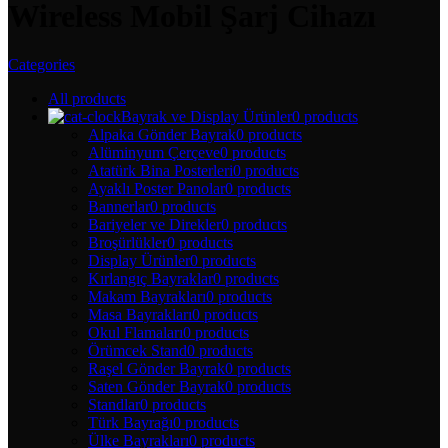
Wireless Mobil Şarj Cihazı
Categories
All
products
Bayrak ve Display Ürünler
0 products
Alpaka Gönder Bayrak
0 products
Alüminyum Çerçeve
0 products
Atatürk Bina Posterleri
0 products
Ayaklı Poster Panolar
0 products
Bannerlar
0 products
Bariyeler ve Direkler
0 products
Broşürlükler
0 products
Display Ürünler
0 products
Kırlangıç Bayraklar
0 products
Makam Bayrakları
0 products
Masa Bayrakları
0 products
Okul Flamaları
0 products
Örümcek Stand
0 products
Raşel Gönder Bayrak
0 products
Saten Gönder Bayrak
0 products
Standlar
0 products
Türk Bayrağı
0 products
Ülke Bayrakları
0 products