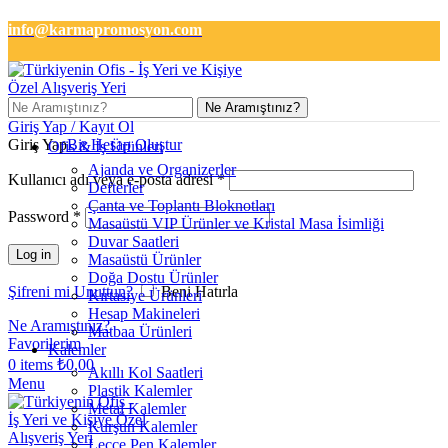
info@karmapromosyon.com
+90 501 133 2727
Ne Aramıştınız?
Giriş Yap / Kayıt Ol
Giriş Yap
Bir Hesap Oluştur
Ofis & İş Ürünleri
Ajanda ve Organizerler
Kullanıcı adı veya e-posta adresi
*
Defterler
Çanta ve Toplantı Bloknotları
Password
*
Masaüstü VIP Ürünler ve Kristal Masa İsimliği
Duvar Saatleri
Log in
Masaüstü Ürünler
Doğa Dostu Ürünler
Şifreni mi Unuttun?
Beni Hatırla
Kırtasiye Ürünleri
Hesap Makineleri
Ne Aramıştınız?
Matbaa Ürünleri
Favorilerim
Kalemler
0
items
₺
0,00
Akıllı Kol Saatleri
Menu
Plastik Kalemler
Metal Kalemler
Kurşun Kalemler
Lecce Pen Kalemler