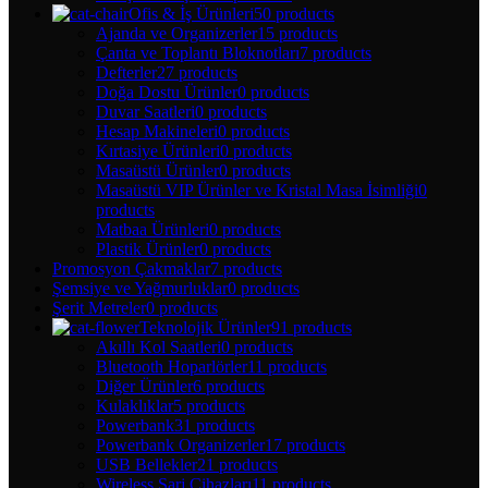
Ofis & İş Ürünleri
50 products
Ajanda ve Organizerler
15 products
Çanta ve Toplantı Bloknotları
7 products
Defterler
27 products
Doğa Dostu Ürünler
0 products
Duvar Saatleri
0 products
Hesap Makineleri
0 products
Kırtasiye Ürünleri
0 products
Masaüstü Ürünler
0 products
Masaüstü VIP Ürünler ve Kristal Masa İsimliği
0
products
Matbaa Ürünleri
0 products
Plastik Ürünler
0 products
Promosyon Çakmaklar
7 products
Şemsiye ve Yağmurluklar
0 products
Şerit Metreler
0 products
Teknolojik Ürünler
91 products
Akıllı Kol Saatleri
0 products
Bluetooth Hoparlörler
11 products
Diğer Ürünler
6 products
Kulaklıklar
5 products
Powerbank
31 products
Powerbank Organizerler
17 products
USB Bellekler
21 products
Wireless Şarj Cihazları
11 products