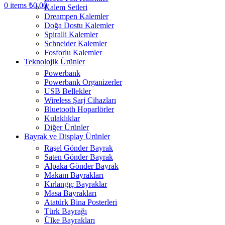
0
items
₺
0,00
Kalem Setleri
Dreampen Kalemler
Doğa Dostu Kalemler
Spiralli Kalemler
Schneider Kalemler
Fosforlu Kalemler
Teknolojik Ürünler
Powerbank
Powerbank Organizerler
USB Bellekler
Wireless Şarj Cihazları
Bluetooth Hoparlörler
Kulaklıklar
Diğer Ürünler
Bayrak ve Display Ürünler
Raşel Gönder Bayrak
Saten Gönder Bayrak
Alpaka Gönder Bayrak
Makam Bayrakları
Kırlangıç Bayraklar
Masa Bayrakları
Atatürk Bina Posterleri
Türk Bayrağı
Ülke Bayrakları