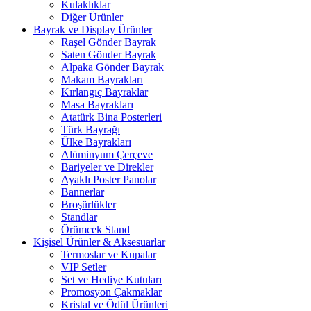
Kulaklıklar
Diğer Ürünler
Bayrak ve Display Ürünler
Raşel Gönder Bayrak
Saten Gönder Bayrak
Alpaka Gönder Bayrak
Makam Bayrakları
Kırlangıç Bayraklar
Masa Bayrakları
Atatürk Bina Posterleri
Türk Bayrağı
Ülke Bayrakları
Alüminyum Çerçeve
Bariyeler ve Direkler
Ayaklı Poster Panolar
Bannerlar
Broşürlükler
Standlar
Örümcek Stand
Kişisel Ürünler & Aksesuarlar
Termoslar ve Kupalar
VIP Setler
Set ve Hediye Kutuları
Promosyon Çakmaklar
Kristal ve Ödül Ürünleri