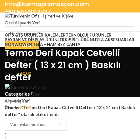
info@karmapromosyon.com
+90 501 133 2727
OFIS & İŞ ÜRÜNLERI
KALEMLER
TEKNOLOJIK ÜRÜNLER
BAYRAK VE DISPLAY ÜRÜNLER
KIŞISEL ÜRÜNLER & AKSESUARLAR
NONWOWEN TELA – HAM BEZ ÇANTA
Ne Aramıştınız?
Termo Deri Kapak Cetvelli
Giriş Yap / Kayıt Ol
Ne Aramıştınız?
Defter ( 13 x 21 cm ) Baskılı
Favorilerim
0
items
₺
0,00
defter
Menu
Categories
Ana Sayfa
Ürünler “Termo Deri Kapak Cetvelli Defter ( 13 x 21 cm ) Baskılı
0
items
₺
0,00
defter” olarak etiketlendi