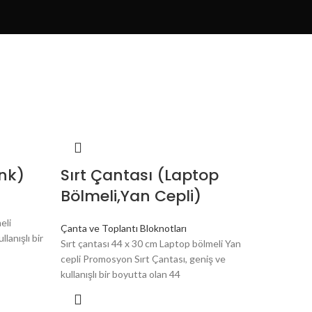
enk)
Sırt Çantası (Laptop
Bölmeli,Yan Cepli)
eli
Çanta ve Toplantı Bloknotları
lanışlı bir
Sırt çantası 44 x 30 cm Laptop bölmeli Yan
cepli Promosyon Sırt Çantası, geniş ve
kullanışlı bir boyutta olan 44