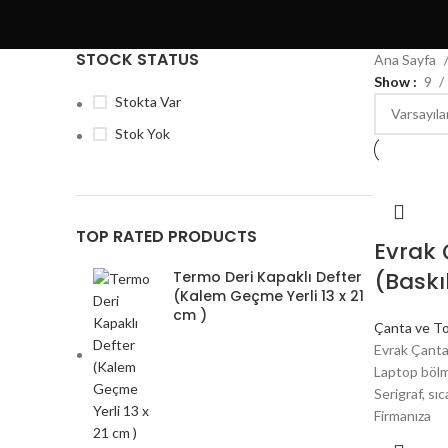
STOCK STATUS
Ana Sayfa
Show
9
Stokta Var
Stok Yok
TOP RATED PRODUCTS
Evrak 
(Baskı
Termo Deri Kapaklı Defter
(Kalem Geçme Yerli 13 x 21
cm )
Çanta ve To
Evrak Çanta
Laptop bölm
Serigraf, sı
Firmanıza