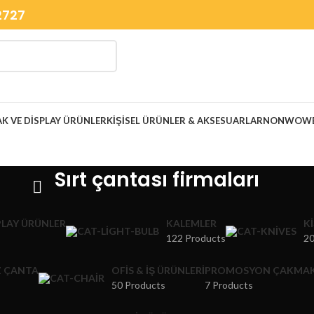
2727
K VE DISPLAY ÜRÜNLER
KIŞISEL ÜRÜNLER & AKSESUARLAR
NONWOWEN
Sırt çantası firmaları
PLAY ÜRÜNLER
KALEMLER
K
122 Products
20
 ÇANTA
OFIS & İŞ ÜRÜNLERI
PROMOSYON ÇAKMA
50 Products
7 Products