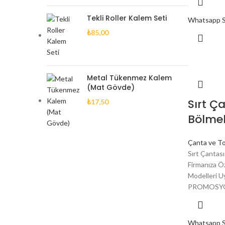
Tekli Roller Kalem Seti
Whatsapp Si
₺
85,00
Metal Tükenmez Kalem
(Mat Gövde)
Sırt Ç
₺
17,50
Bölmel
Çanta ve To
Sırt Çantas
Firmanıza Öz
Modelleri 
PROMOSYO
Whatsapp Si