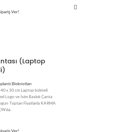
pariş Ver!
antası (Laptop
i)
plantı Bloknotları
ı 40 x 30 cm Laptop bölmeli
el Logo ve İsim Baskılı Çanta
Uygun Toptan Fiyatlarla KARMA
N’da.
pariş Ver!