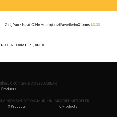
Giriş Yap / Kayıt Ol
Ne Aramıştınız?
Favorilerim
0
items
₺
0,00
 TELA – HAM BEZ ÇANTA
IŞISEL ÜRÜNLER & AKSESUARLAR
 Products
KLAR
ŞEMSIYE VE YAĞMURLUKLAR
ŞERIT METRELER
0 Products
0 Products