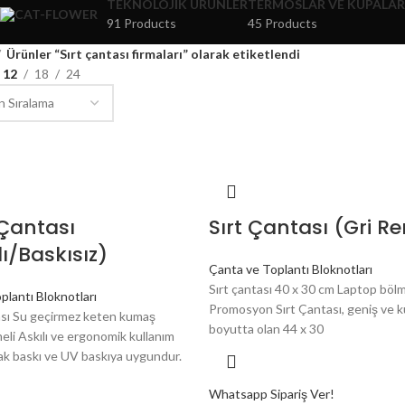
TEKNOLOJIK ÜRÜNLER
TERMOSLAR VE KUPALAR
91 Products
45 Products
Ürünler “Sırt çantası firmaları” olarak etiketlendi
12
18
24
Çantası
Sırt Çantası (Gri R
lı/Baskısız)
Çanta ve Toplantı Bloknotları
Sırt çantası 40 x 30 cm Laptop bölm
plantı Bloknotları
Promosyon Sırt Çantası, geniş ve kul
sı Su geçirmez keten kumaş
boyutta olan 44 x 30
eli Askılı ve ergonomik kullanım
cak baskı ve UV baskıya uygundur.
Whatsapp Sipariş Ver!