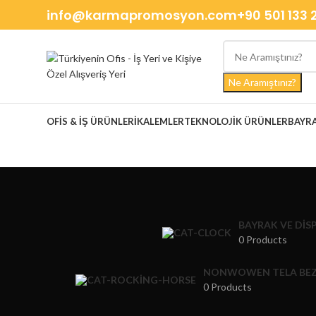
info@karmapromosyon.com
+90 501 133 
Ne Aramıştınız?
OFIS & İŞ ÜRÜNLERI
KALEMLER
TEKNOLOJIK ÜRÜNLER
BAYRA
BAYRAK VE DIS
0 Products
NONWOWEN TELA BEZ
0 Products