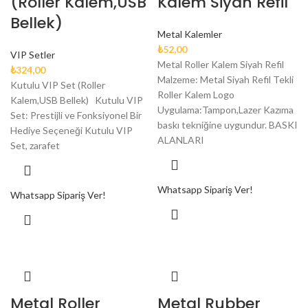
(Roller Kalem,USB
Kalem Siyah Refil
Bellek)
Metal Kalemler
₺
52,00
VIP Setler
Metal Roller Kalem Siyah Refil
₺
324,00
Malzeme: Metal Siyah Refil Tekli
Kutulu VIP Set (Roller
Roller Kalem Logo
Kalem,USB Bellek) Kutulu VIP
Uygulama:Tampon,Lazer Kazıma
Set: Prestijli ve Fonksiyonel Bir
baskı tekniğine uygundur. BASKI
Hediye Seçeneği Kutulu VIP
ALANLARI
Set, zarafet
Whatsapp Sipariş Ver!
Whatsapp Sipariş Ver!
Metal Roller
Metal Rubber