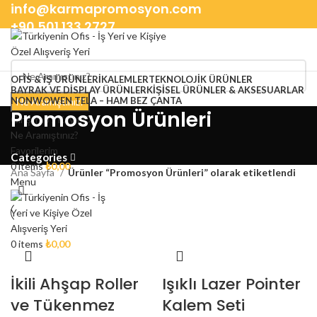
info@karmapromosyon.com
+90 501 133 2727
OFIS & İŞ ÜRÜNLERI
KALEMLER
TEKNOLOJIK ÜRÜNLER
BAYRAK VE DISPLAY ÜRÜNLER
KIŞISEL ÜRÜNLER & AKSESUARLAR
NONWOWEN TELA – HAM BEZ ÇANTA
Ne Aramıştınız?
Promosyon Ürünleri
Giriş Yap / Kayıt Ol
Ne Aramıştınız?
Favorilerim
Categories
0
items
₺
0,00
Ana Sayfa
Ürünler “Promosyon Ürünleri” olarak etiketlendi
Menu
0
items
₺
0,00
İkili Ahşap Roller
Işıklı Lazer Pointer
ve Tükenmez
Kalem Seti