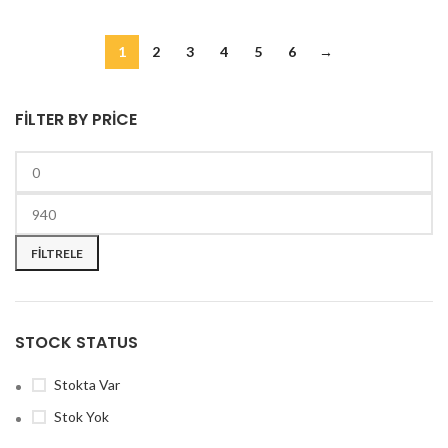
1
2
3
4
5
6
→
FILTER BY PRICE
FILTRELE
STOCK STATUS
Stokta Var
Stok Yok