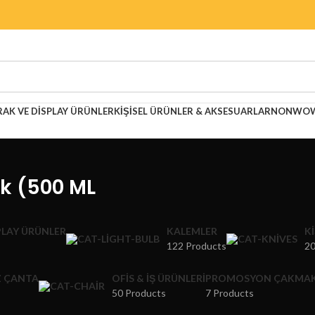
RAK VE DISPLAY ÜRÜNLER
KIŞISEL ÜRÜNLER & AKSESUARLAR
NONWOWE
k (500 ML
PLAY ÜRÜNLER
KALEMLER
K
122 Products
20
 ÇANTA
OFIS & İŞ ÜRÜNLERI
PROMOSYON ÇAKMA
50 Products
7 Products