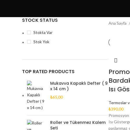
STOCK STATUS
Ana Sayfa
Stokta Var
Stok Yok
Promo
TOP RATED PRODUCTS
Barda
Mukavva Kapaklı Defter ( 9
Isı Gös
x 14 cm )
₺
65,00
Termoslar v
₺
390,00
Promosyon 
Isı Gösterge
Roller ve Tükenmez Kalem
Seti
paslanmaz çe