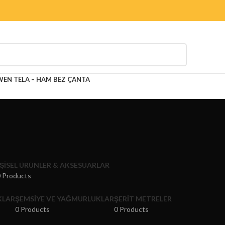
N TELA – HAM BEZ ÇANTA
IŞISEL ÜRÜNLER & AKSESUARLAR
 Products
KLAR
ŞEMSIYE VE YAĞMURLUKLAR
ŞERIT METRELER
0 Products
0 Products