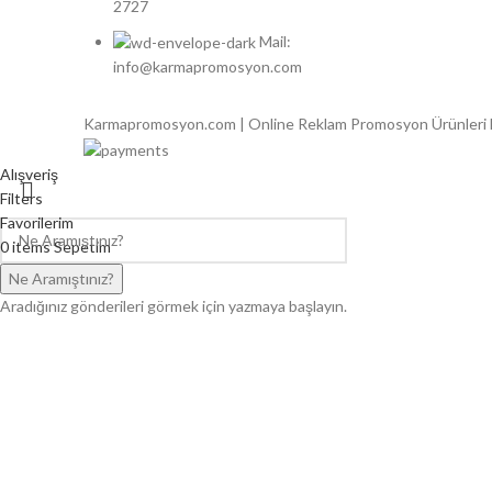
2727
Mail:
info@karmapromosyon.com
Karmapromosyon.com | Online Reklam Promosyon Ürünleri
Alışveriş
Filters
Favorilerim
0
items
Sepetim
Hesabım
Ne Aramıştınız?
Aradığınız gönderileri görmek için yazmaya başlayın.