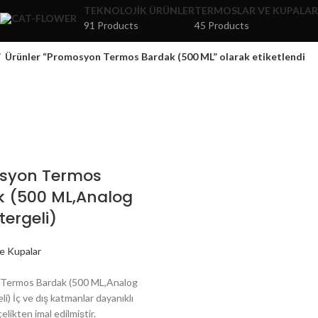
TEKNOLOJIK ÜRÜNLER
TERMOSLAR VE KUPALAR
91 Products
45 Products
Ürünler “Promosyon Termos Bardak (500 ML” olarak etiketlendi
syon Termos
k (500 ML,Analog
tergeli)
e Kupalar
Termos Bardak (500 ML,Analog
li) İç ve dış katmanlar dayanıklı
likten imal edilmiştir.