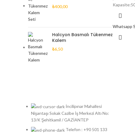
Kapasite:50
₺
400,00
Whatsapp Si
Halcyon Basmalı Tükenmez
Kalem
₺
6,50
İncilipınar Mahallesi
Nişantaşı Sokak Cazibe İş Merkezi Altı No:
13/K Şehitkamil / GAZİANTEP
Telefon : +90 501 133