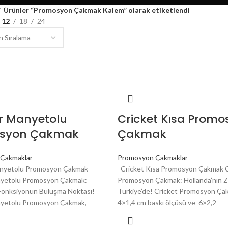
Ürünler “Promosyon Çakmak Kalem” olarak etiketlendi
12
18
24
r Manyetolu
Cricket Kısa Promo
syon Çakmak
Çakmak
Çakmaklar
Promosyon Çakmaklar
anyetolu Promosyon Çakmak
Cricket Kısa Promosyon Çakmak C
nyetolu Promosyon Çakmak:
Promosyon Çakmak: Hollanda’nın Z
Fonksiyonun Buluşma Noktası!
Türkiye’de! Cricket Promosyon Ça
nyetolu Promosyon Çakmak,
4×1,4 cm baskı ölçüsü ve 6×2,2