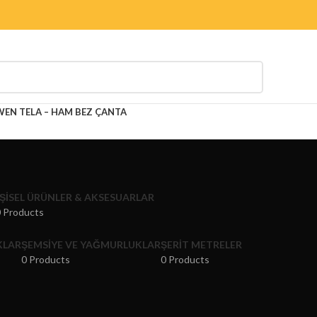
N TELA – HAM BEZ ÇANTA
IŞISEL ÜRÜNLER & AKSESUARLAR
 Products
KLAR
ŞEMSIYE VE YAĞMURLUKLAR
ŞERIT METRELER
0 Products
0 Products