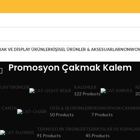
RAK VE DISPLAY ÜRÜNLER
KIŞISEL ÜRÜNLER & AKSESUARLAR
NONWOWE
Promosyon Çakmak Kalem
PLAY ÜRÜNLER
KALEMLER
K
122 Products
20
 ÇANTA
OFIS & İŞ ÜRÜNLERI
PROMOSYON ÇAKMA
50 Products
7 Products
TEKNOLOJIK ÜRÜNLER
TERMOSLAR VE KUPALAR
91 Products
45 Products