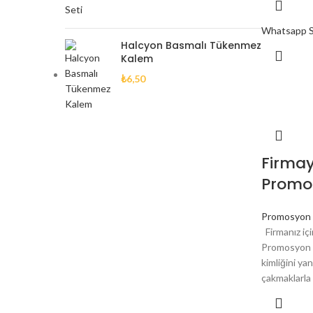
Whatsapp Si
Halcyon Basmalı Tükenmez
Kalem
₺
6,50
Firmay
Promo
Promosyon 
Firmanız iç
Promosyon Ç
kimliğini ya
çakmaklarla