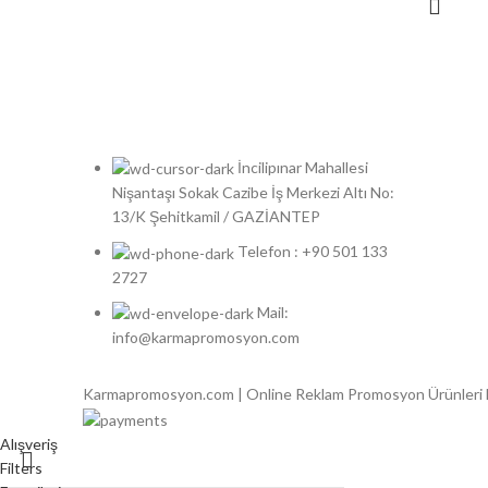
İncilipınar Mahallesi
Nişantaşı Sokak Cazibe İş Merkezi Altı No:
13/K Şehitkamil / GAZİANTEP
Telefon : +90 501 133
2727
Mail:
info@karmapromosyon.com
Karmapromosyon.com | Online Reklam Promosyon Ürünleri
Alışveriş
Filters