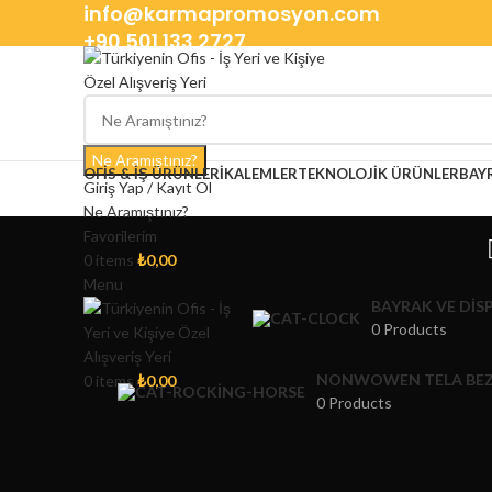
info@karmapromosyon.com
+90 501 133 2727
Ne Aramıştınız?
OFIS & İŞ ÜRÜNLERI
KALEMLER
TEKNOLOJIK ÜRÜNLER
BAY
Giriş Yap / Kayıt Ol
Ne Aramıştınız?
Favorilerim
0
items
₺
0,00
Menu
BAYRAK VE DIS
0 Products
NONWOWEN TELA BEZ
0
items
₺
0,00
0 Products