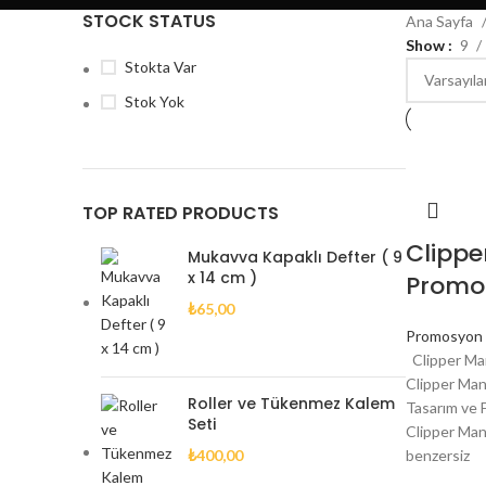
STOCK STATUS
Ana Sayfa
Show
9
Stokta Var
Stok Yok
TOP RATED PRODUCTS
Clippe
Mukavva Kapaklı Defter ( 9
x 14 cm )
Promo
₺
65,00
Promosyon 
Clipper M
Clipper Ma
Roller ve Tükenmez Kalem
Tasarım ve 
Seti
Clipper Ma
₺
400,00
benzersiz