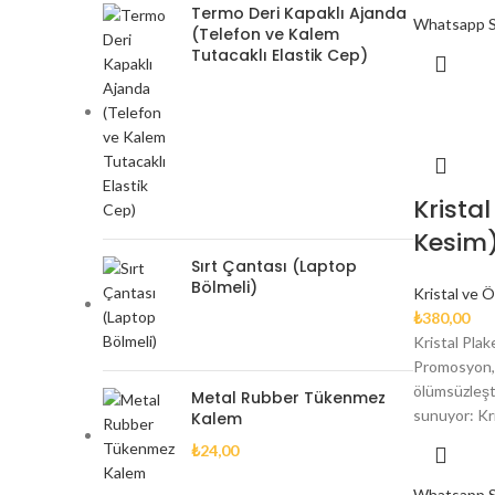
Termo Deri Kapaklı Ajanda
Whatsapp Si
(Telefon ve Kalem
Tutacaklı Elastik Cep)
Kristal
Kesim
Sırt Çantası (Laptop
Bölmeli)
Kristal ve Ö
₺
380,00
Kristal Pla
Promosyon, 
ölümsüzleşti
Metal Rubber Tükenmez
sunuyor: Kri
Kalem
₺
24,00
Whatsapp Si