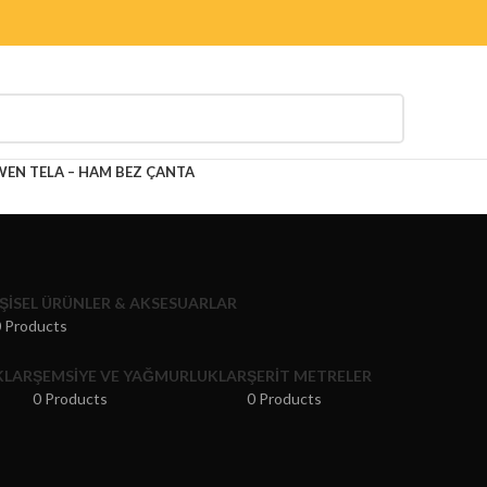
N TELA – HAM BEZ ÇANTA
IŞISEL ÜRÜNLER & AKSESUARLAR
 Products
KLAR
ŞEMSIYE VE YAĞMURLUKLAR
ŞERIT METRELER
0 Products
0 Products