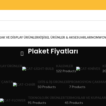
RAK VE DISPLAY ÜRÜNLER
KIŞISEL ÜRÜNLER & AKSESUARLAR
NONWOWE
Plaket Fiyatları
PLAY ÜRÜNLER
KALEMLER
K
122 Products
20
 ÇANTA
OFIS & İŞ ÜRÜNLERI
PROMOSYON ÇAKMA
50 Products
7 Products
TEKNOLOJIK ÜRÜNLER
TERMOSLAR VE KUPALAR
91 Products
45 Products