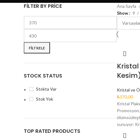
FILTER BY PRICE
Ana Sayfa
Show
9
FILTRELE
Kristal
Kesim
STOCK STATUS
Stokta Var
Kristal ve Ö
₺
370,00
Stok Yok
Kristal Pla
Promosyon, 
ölümsüzleşti
sunuyor: Kri
TOP RATED PRODUCTS