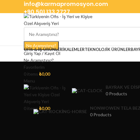
info@karmapromosyon.com
+90 501 133 2727
Ne Aramıştınız?
OFIS & İŞ ÜRÜNLERI
KALEMLER
TEKNOLOJIK ÜRÜNLER
BAY
Giriş Yap / Kayıt Ol
Ne Aramıştınız?
Favorilerim
0
items
₺
0,00
Menu
BAYRAK VE DIS
0 Products
NONWOWEN TELA BEZ
0
items
₺
0,00
0 Products