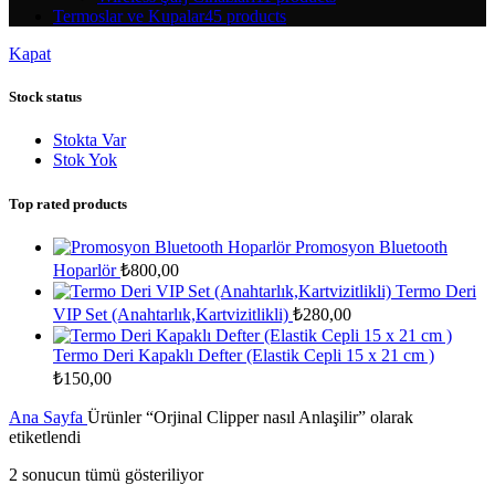
Termoslar ve Kupalar
45 products
Kapat
Stock status
Stokta Var
Stok Yok
Top rated products
Promosyon Bluetooth
Hoparlör
₺
800,00
Termo Deri
VIP Set (Anahtarlık,Kartvizitlikli)
₺
280,00
Termo Deri Kapaklı Defter (Elastik Cepli 15 x 21 cm )
₺
150,00
Ana Sayfa
Ürünler “Orjinal Clipper nasıl Anlaşilir” olarak
etiketlendi
2 sonucun tümü gösteriliyor