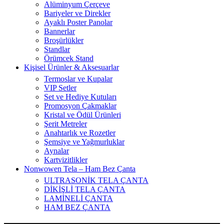
Alüminyum Çerçeve
Bariyeler ve Direkler
Ayaklı Poster Panolar
Bannerlar
Broşürlükler
Standlar
Örümcek Stand
Kişisel Ürünler & Aksesuarlar
Termoslar ve Kupalar
VIP Setler
Set ve Hediye Kutuları
Promosyon Çakmaklar
Kristal ve Ödül Ürünleri
Şerit Metreler
Anahtarlık ve Rozetler
Şemsiye ve Yağmurluklar
Aynalar
Kartvizitlikler
Nonwowen Tela – Ham Bez Çanta
ULTRASONİK TELA ÇANTA
DİKİŞLİ TELA ÇANTA
LAMİNELİ ÇANTA
HAM BEZ ÇANTA