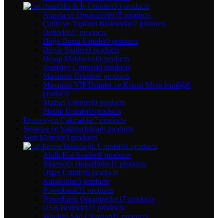
Ofis & İş Ürünleri
50 products
Ajanda ve Organizerler
15 products
Çanta ve Toplantı Bloknotları
7 products
Defterler
27 products
Doğa Dostu Ürünler
0 products
Duvar Saatleri
0 products
Hesap Makineleri
0 products
Kırtasiye Ürünleri
0 products
Masaüstü Ürünler
0 products
Masaüstü VIP Ürünler ve Kristal Masa İsimliği
0
products
Matbaa Ürünleri
0 products
Plastik Ürünler
0 products
Promosyon Çakmaklar
7 products
Şemsiye ve Yağmurluklar
0 products
Şerit Metreler
0 products
Teknolojik Ürünler
91 products
Akıllı Kol Saatleri
0 products
Bluetooth Hoparlörler
11 products
Diğer Ürünler
6 products
Kulaklıklar
5 products
Powerbank
31 products
Powerbank Organizerler
17 products
USB Bellekler
21 products
Wireless Şarj Cihazları
11 products