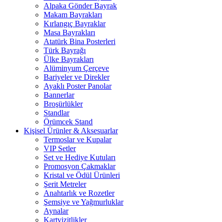
Alpaka Gönder Bayrak
Makam Bayrakları
Kırlangıç Bayraklar
Masa Bayrakları
Atatürk Bina Posterleri
Türk Bayrağı
Ülke Bayrakları
Alüminyum Çerçeve
Bariyeler ve Direkler
Ayaklı Poster Panolar
Bannerlar
Broşürlükler
Standlar
Örümcek Stand
Kişisel Ürünler & Aksesuarlar
Termoslar ve Kupalar
VIP Setler
Set ve Hediye Kutuları
Promosyon Çakmaklar
Kristal ve Ödül Ürünleri
Şerit Metreler
Anahtarlık ve Rozetler
Şemsiye ve Yağmurluklar
Aynalar
Kartvizitlikler