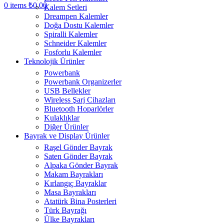
0
items
₺
0,00
Kalem Setleri
Dreampen Kalemler
Doğa Dostu Kalemler
Spiralli Kalemler
Schneider Kalemler
Fosforlu Kalemler
Teknolojik Ürünler
Powerbank
Powerbank Organizerler
USB Bellekler
Wireless Şarj Cihazları
Bluetooth Hoparlörler
Kulaklıklar
Diğer Ürünler
Bayrak ve Display Ürünler
Raşel Gönder Bayrak
Saten Gönder Bayrak
Alpaka Gönder Bayrak
Makam Bayrakları
Kırlangıç Bayraklar
Masa Bayrakları
Atatürk Bina Posterleri
Türk Bayrağı
Ülke Bayrakları