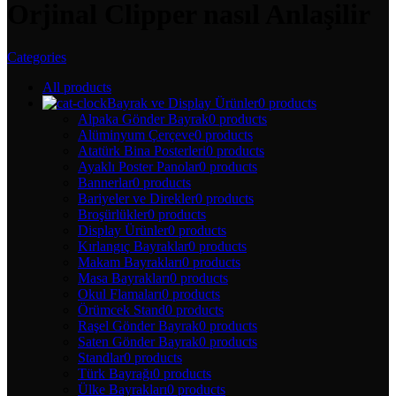
Orjinal Clipper nasıl Anlaşilir
Categories
All
products
Bayrak ve Display Ürünler
0 products
Alpaka Gönder Bayrak
0 products
Alüminyum Çerçeve
0 products
Atatürk Bina Posterleri
0 products
Ayaklı Poster Panolar
0 products
Bannerlar
0 products
Bariyeler ve Direkler
0 products
Broşürlükler
0 products
Display Ürünler
0 products
Kırlangıç Bayraklar
0 products
Makam Bayrakları
0 products
Masa Bayrakları
0 products
Okul Flamaları
0 products
Örümcek Stand
0 products
Raşel Gönder Bayrak
0 products
Saten Gönder Bayrak
0 products
Standlar
0 products
Türk Bayrağı
0 products
Ülke Bayrakları
0 products