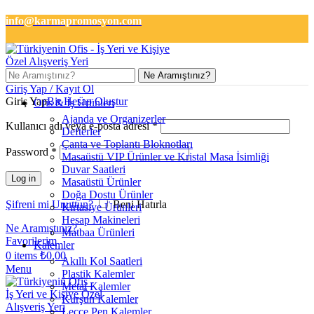
info@karmapromosyon.com
+90 501 133 2727
Ne Aramıştınız?
Giriş Yap / Kayıt Ol
Giriş Yap
Bir Hesap Oluştur
Ofis & İş Ürünleri
Ajanda ve Organizerler
Kullanıcı adı veya e-posta adresi
*
Defterler
Çanta ve Toplantı Bloknotları
Password
*
Masaüstü VIP Ürünler ve Kristal Masa İsimliği
Duvar Saatleri
Log in
Masaüstü Ürünler
Doğa Dostu Ürünler
Şifreni mi Unuttun?
Beni Hatırla
Kırtasiye Ürünleri
Hesap Makineleri
Ne Aramıştınız?
Matbaa Ürünleri
Favorilerim
Kalemler
0
items
₺
0,00
Akıllı Kol Saatleri
Menu
Plastik Kalemler
Metal Kalemler
Kurşun Kalemler
Lecce Pen Kalemler