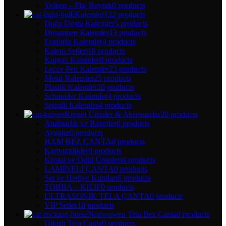
Yelken – Plaj Bayrak
0 products
Kalemler
122 products
Doğa Dostu Kalemler
5 products
Dreampen Kalemler
13 products
Fosforlu Kalemler
4 products
Kalem Setleri
18 products
Kurşun Kalemler
0 products
Lecce Pen Kalemler
23 products
Metal Kalemler
25 products
Plastik Kalemler
26 products
Schneider Kalemler
4 products
Spiralli Kalemler
4 products
Kişisel Ürünler & Aksesuarlar
20 products
Anahtarlık ve Rozetler
0 products
Aynalar
0 products
HAM BEZ ÇANTA
0 products
Kartvizitlikler
0 products
Kristal ve Ödül Ürünleri
4 products
LAMİNELİ ÇANTA
0 products
Set ve Hediye Kutuları
6 products
TORBA – KILIF
0 products
ULTRASONİK TELA ÇANTA
0 products
VIP Setler
10 products
Nonwowen Tela Bez Çanta
0 products
Dikişli Tela Çanta
0 products