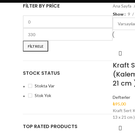
FILTER BY PRICE
Ana Sayfa
Show
9
FILTRELE
Kraft 
STOCK STATUS
(Kalem
21 cm 
Stokta Var
Stok Yok
Defterler
₺
95,00
Kraft Sert 
13 x 21 cm 
TOP RATED PRODUCTS