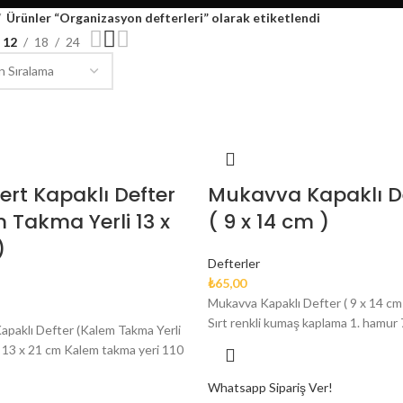
Ürünler “Organizasyon defterleri” olarak etiketlendi
12
18
24
Sert Kapaklı Defter
Mukavva Kapaklı D
 Takma Yerli 13 x
( 9 x 14 cm )
)
Defterler
₺
65,00
Mukavva Kapaklı Defter ( 9 x 14 cm 
Sırt renkli kumaş kaplama 1. hamur
Kapaklı Defter (Kalem Takma Yerli
) 13 x 21 cm Kalem takma yeri 110
Whatsapp Sipariş Ver!