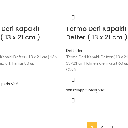
Deri Kapaklı
Termo Deri Kapaklı
( 13 x 21 cm )
Defter ( 13 x 21 cm )
Defterler
apaklı Defter ( 13 x 21 cm ) 13 x
Termo Deri Kapaklı Defter ( 13 x 21
iz iç 1. hamur 80 gr.
13×21 cm Holmen krem kağıt 60 gr.
Çizgili
pariş Ver!
Whatsapp Sipariş Ver!
1
2
3
→