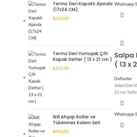
Termo Deri Kapaklı Ajanda
Whatsapp Si
(17x24 CM)
₺
220,00
Termo Deri Yumuşak Çift
Salpa 
Kapak Defter ( 13 x 21 cm )
( 13 x 
₺
125,00
Defterler
Salpa Deri K
21 cm Tarihsi
Whatsapp Si
İkili Ahşap Roller ve
Tükenmez Kalem Seti
₺
400,00