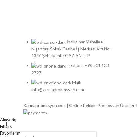
İncilipınar Mahallesi
Nişantaşı Sokak Cazibe İş Merkezi Altı No:
13/K Şehitkamil / GAZİANTEP
Telefon : +90 501 133
2727
Mail:
info@karmapromosyon.com
Karmapromosyon.com | Online Reklam Promosyon Ürünleri
Alışveriş
Filters
Favorilerim