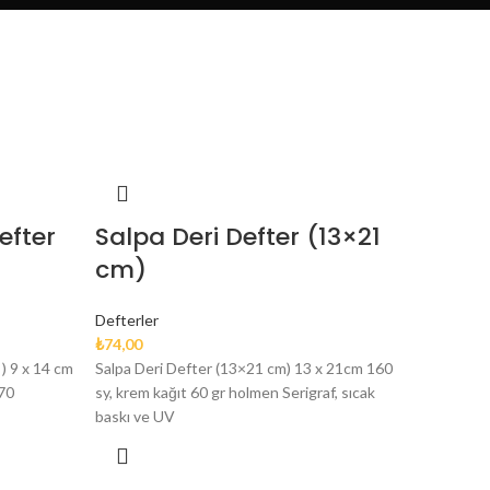
efter
Salpa Deri Defter (13×21
cm)
Defterler
₺
74,00
) 9 x 14 cm
Salpa Deri Defter (13×21 cm) 13 x 21cm 160
 70
sy, krem kağıt 60 gr holmen Serigraf, sıcak
baskı ve UV