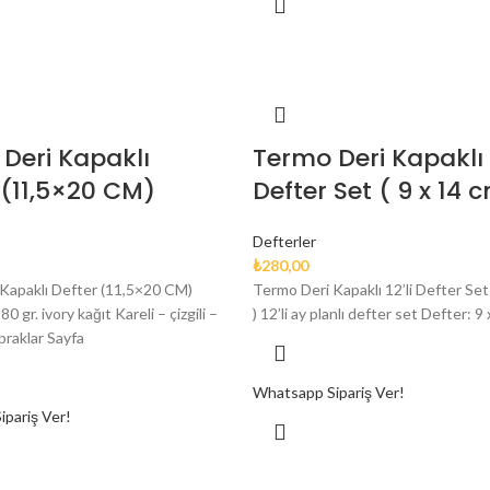
Deri Kapaklı
Termo Deri Kapaklı 1
 (11,5×20 CM)
Defter Set ( 9 x 14 
Defterler
₺
280,00
Kapaklı Defter (11,5×20 CM)
Termo Deri Kapaklı 12’li Defter Set
 gr. ivory kağıt Kareli – çizgili –
) 12’li ay planlı defter set Defter: 9 
apraklar Sayfa
Whatsapp Sipariş Ver!
pariş Ver!