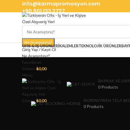
info@karmapromosyon.com
+90 501 133 2727
Ne Aramıştınız?
OFIS & İŞ ÜRÜNLERI
KALEMLER
TEKNOLOJIK ÜRÜNLER
BAY
Giriş Yap / Kayıt Ol
Ne Aramıştınız?
Favorilerim
0
items
₺
0,00
Menu
BAYRAK VE DIS
0 Products
NONWOWEN TELA BEZ
0
items
₺
0,00
0 Products