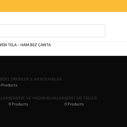
N TELA – HAM BEZ ÇANTA
IŞISEL ÜRÜNLER & AKSESUARLAR
 Products
KLAR
ŞEMSIYE VE YAĞMURLUKLAR
ŞERIT METRELER
0 Products
0 Products