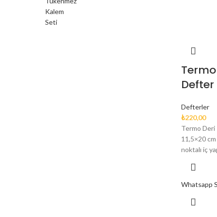
Termo 
Defter
Defterler
₺
220,00
Termo Deri 
11,5×20 cm 80
noktalı iç y
Whatsapp Si