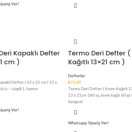
pariş Ver!
Deri Kapaklı Defter
Termo Deri Defter 
21 cm )
Kağıtlı 13×21 cm )
Defterler
apaklı Defter ( 13 x 21 cm ) 13 x
₺
72,00
z iç – çizgili 1. hamur
Termo Deri Defter ( Krem Kağıtlı 1
13 x 21cm 160 sy, krem kağıt 60 gr
Serigraf,
pariş Ver!
Whatsapp Sipariş Ver!