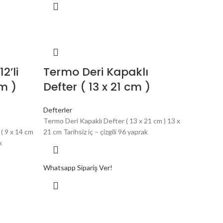
2’li
Termo Deri Kapaklı
cm )
Defter ( 13 x 21 cm )
Defterler
Termo Deri Kapaklı Defter ( 13 x 21 cm ) 13 x
 ( 9 x 14 cm
21 cm Tarihsiz iç – çizgili 96 yaprak
x
Whatsapp Sipariş Ver!