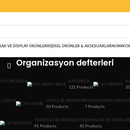
RAK VE DISPLAY ÜRÜNLER
KIŞISEL ÜRÜNLER & AKSESUARLAR
NONWOWE
Organizasyon defterleri
PLAY ÜRÜNLER
KALEMLER
K
122 Products
20
 ÇANTA
OFIS & İŞ ÜRÜNLERI
PROMOSYON ÇAKMA
50 Products
7 Products
TEKNOLOJIK ÜRÜNLER
TERMOSLAR VE KUPALAR
91 Products
45 Products