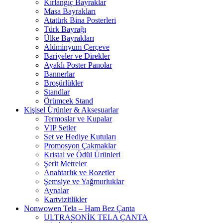
Kırlangıç Bayraklar
Masa Bayrakları
Atatürk Bina Posterleri
Türk Bayrağı
Ülke Bayrakları
Alüminyum Çerçeve
Bariyeler ve Direkler
Ayaklı Poster Panolar
Bannerlar
Broşürlükler
Standlar
Örümcek Stand
Kişisel Ürünler & Aksesuarlar
Termoslar ve Kupalar
VIP Setler
Set ve Hediye Kutuları
Promosyon Çakmaklar
Kristal ve Ödül Ürünleri
Şerit Metreler
Anahtarlık ve Rozetler
Şemsiye ve Yağmurluklar
Aynalar
Kartvizitlikler
Nonwowen Tela – Ham Bez Çanta
ULTRASONİK TELA ÇANTA