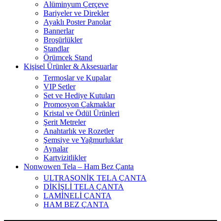
Alüminyum Çerçeve
Bariyeler ve Direkler
Ayaklı Poster Panolar
Bannerlar
Broşürlükler
Standlar
Örümcek Stand
Kişisel Ürünler & Aksesuarlar
Termoslar ve Kupalar
VIP Setler
Set ve Hediye Kutuları
Promosyon Çakmaklar
Kristal ve Ödül Ürünleri
Şerit Metreler
Anahtarlık ve Rozetler
Şemsiye ve Yağmurluklar
Aynalar
Kartvizitlikler
Nonwowen Tela – Ham Bez Çanta
ULTRASONİK TELA ÇANTA
DİKİŞLİ TELA ÇANTA
LAMİNELİ ÇANTA
HAM BEZ ÇANTA