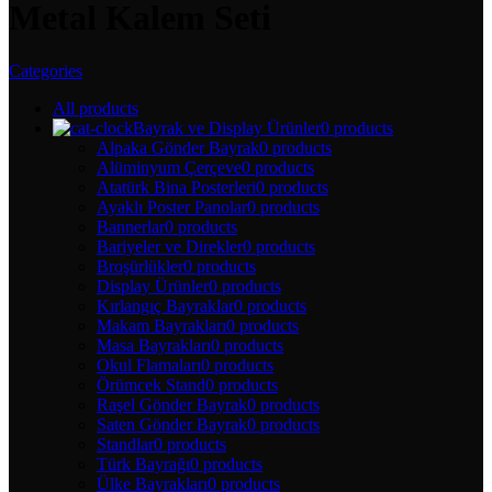
Metal Kalem Seti
Categories
All
products
Bayrak ve Display Ürünler
0 products
Alpaka Gönder Bayrak
0 products
Alüminyum Çerçeve
0 products
Atatürk Bina Posterleri
0 products
Ayaklı Poster Panolar
0 products
Bannerlar
0 products
Bariyeler ve Direkler
0 products
Broşürlükler
0 products
Display Ürünler
0 products
Kırlangıç Bayraklar
0 products
Makam Bayrakları
0 products
Masa Bayrakları
0 products
Okul Flamaları
0 products
Örümcek Stand
0 products
Raşel Gönder Bayrak
0 products
Saten Gönder Bayrak
0 products
Standlar
0 products
Türk Bayrağı
0 products
Ülke Bayrakları
0 products