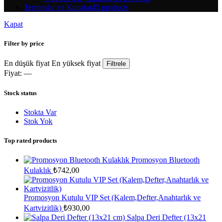
Termoslar ve Kupalar
45 products
Kapat
Filter by price
En düşük fiyat
En yüksek fiyat
Filtrele
Fiyat:
—
Stock status
Stokta Var
Stok Yok
Top rated products
Promosyon Bluetooth
Kulaklık
₺
742,00
Promosyon Kutulu VIP Set (Kalem,Defter,Anahtarlık ve
Kartvizitlik)
₺
930,00
Salpa Deri Defter (13x21