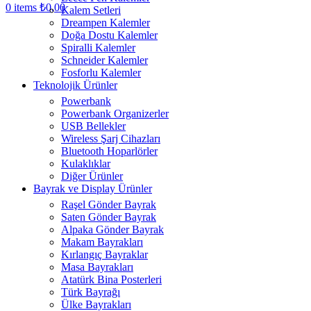
0
items
₺
0,00
Kalem Setleri
Dreampen Kalemler
Doğa Dostu Kalemler
Spiralli Kalemler
Schneider Kalemler
Fosforlu Kalemler
Teknolojik Ürünler
Powerbank
Powerbank Organizerler
USB Bellekler
Wireless Şarj Cihazları
Bluetooth Hoparlörler
Kulaklıklar
Diğer Ürünler
Bayrak ve Display Ürünler
Raşel Gönder Bayrak
Saten Gönder Bayrak
Alpaka Gönder Bayrak
Makam Bayrakları
Kırlangıç Bayraklar
Masa Bayrakları
Atatürk Bina Posterleri
Türk Bayrağı
Ülke Bayrakları