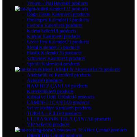
Yelken – Plaj Bayrak
0 products
Kalemler
122 products
Doğa Dostu Kalemler
5 products
Dreampen Kalemler
13 products
Fosforlu Kalemler
4 products
Kalem Setleri
18 products
Kurşun Kalemler
0 products
Lecce Pen Kalemler
23 products
Metal Kalemler
25 products
Plastik Kalemler
26 products
Schneider Kalemler
4 products
Spiralli Kalemler
4 products
Kişisel Ürünler & Aksesuarlar
20 products
Anahtarlık ve Rozetler
0 products
Aynalar
0 products
HAM BEZ ÇANTA
0 products
Kartvizitlikler
0 products
Kristal ve Ödül Ürünleri
4 products
LAMİNELİ ÇANTA
0 products
Set ve Hediye Kutuları
6 products
TORBA – KILIF
0 products
ULTRASONİK TELA ÇANTA
0 products
VIP Setler
10 products
Nonwowen Tela Bez Çanta
0 products
Dikişli Tela Çanta
0 products