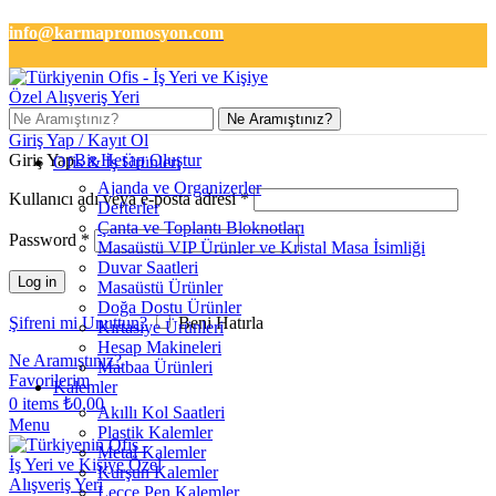
info@karmapromosyon.com
+90 501 133 2727
Ne Aramıştınız?
Giriş Yap / Kayıt Ol
Giriş Yap
Bir Hesap Oluştur
Ofis & İş Ürünleri
Ajanda ve Organizerler
Kullanıcı adı veya e-posta adresi
*
Defterler
Çanta ve Toplantı Bloknotları
Password
*
Masaüstü VIP Ürünler ve Kristal Masa İsimliği
Duvar Saatleri
Log in
Masaüstü Ürünler
Doğa Dostu Ürünler
Şifreni mi Unuttun?
Beni Hatırla
Kırtasiye Ürünleri
Hesap Makineleri
Ne Aramıştınız?
Matbaa Ürünleri
Favorilerim
Kalemler
0
items
₺
0,00
Akıllı Kol Saatleri
Menu
Plastik Kalemler
Metal Kalemler
Kurşun Kalemler
Lecce Pen Kalemler