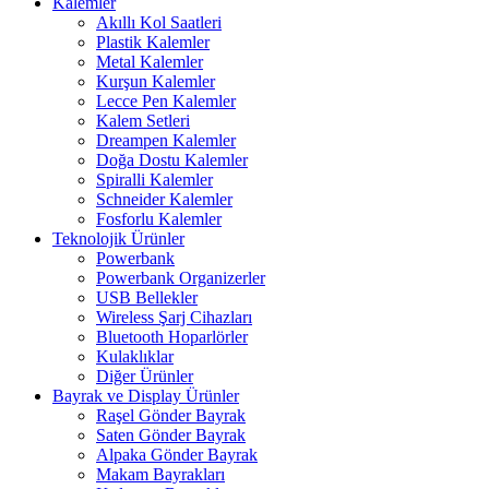
Kalemler
Akıllı Kol Saatleri
Plastik Kalemler
Metal Kalemler
Kurşun Kalemler
Lecce Pen Kalemler
Kalem Setleri
Dreampen Kalemler
Doğa Dostu Kalemler
Spiralli Kalemler
Schneider Kalemler
Fosforlu Kalemler
Teknolojik Ürünler
Powerbank
Powerbank Organizerler
USB Bellekler
Wireless Şarj Cihazları
Bluetooth Hoparlörler
Kulaklıklar
Diğer Ürünler
Bayrak ve Display Ürünler
Raşel Gönder Bayrak
Saten Gönder Bayrak
Alpaka Gönder Bayrak
Makam Bayrakları