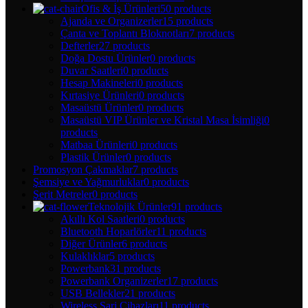
Ofis & İş Ürünleri
50 products
Ajanda ve Organizerler
15 products
Çanta ve Toplantı Bloknotları
7 products
Defterler
27 products
Doğa Dostu Ürünler
0 products
Duvar Saatleri
0 products
Hesap Makineleri
0 products
Kırtasiye Ürünleri
0 products
Masaüstü Ürünler
0 products
Masaüstü VIP Ürünler ve Kristal Masa İsimliği
0
products
Matbaa Ürünleri
0 products
Plastik Ürünler
0 products
Promosyon Çakmaklar
7 products
Şemsiye ve Yağmurluklar
0 products
Şerit Metreler
0 products
Teknolojik Ürünler
91 products
Akıllı Kol Saatleri
0 products
Bluetooth Hoparlörler
11 products
Diğer Ürünler
6 products
Kulaklıklar
5 products
Powerbank
31 products
Powerbank Organizerler
17 products
USB Bellekler
21 products
Wireless Şarj Cihazları
11 products