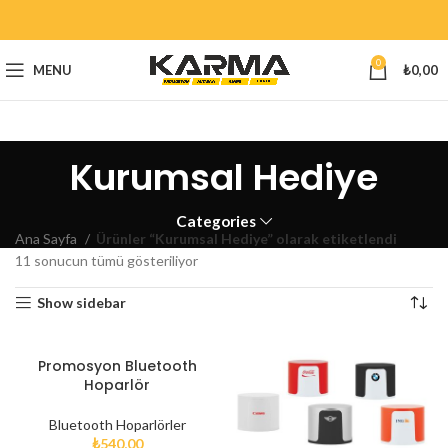
0
MENU
₺
0,00
Kurumsal Hediye
Categories
Ana Sayfa
Ürünler “Kurumsal Hediye” olarak etiketlendi
11 sonucun tümü gösteriliyor
Show sidebar
Promosyon Bluetooth
Hoparlör
Bluetooth Hoparlörler
₺
540,00