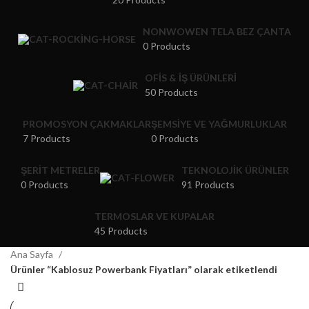
NONWOWEN TELA BEZ ÇANTA
0 Products
OFIS & İŞ ÜRÜNLERI
50 Products
PROMOSYON ÇAKMAKLAR
ŞEMSIYE VE YAĞMURLUKLAR
7 Products
0 Products
ŞERIT METRELER
TEKNOLOJIK ÜRÜNLER
0 Products
91 Products
TERMOSLAR VE KUPALAR
45 Products
Ana Sayfa
Ürünler “Kablosuz Powerbank Fiyatları” olarak etiketlendi