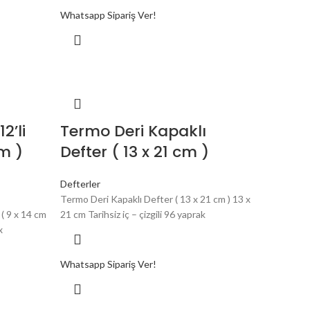
Whatsapp Sipariş Ver!
2’li
Termo Deri Kapaklı
cm )
Defter ( 13 x 21 cm )
Defterler
Termo Deri Kapaklı Defter ( 13 x 21 cm ) 13 x
 ( 9 x 14 cm
21 cm Tarihsiz iç – çizgili 96 yaprak
x
Whatsapp Sipariş Ver!