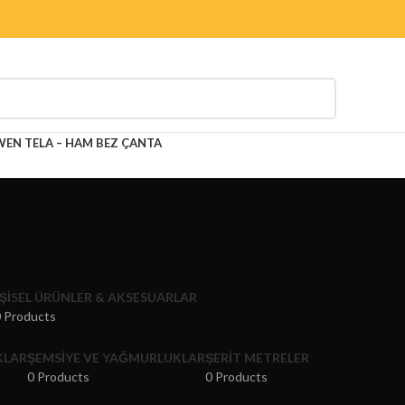
N TELA – HAM BEZ ÇANTA
IŞISEL ÜRÜNLER & AKSESUARLAR
 Products
KLAR
ŞEMSIYE VE YAĞMURLUKLAR
ŞERIT METRELER
0 Products
0 Products