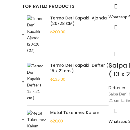
TOP RATED PRODUCTS
Whatsapp Si
Termo Deri Kapaklı Ajanda
(20x28 CM)
₺
200,00
Salpa 
Termo Deri Kapaklı Defter (
15 x 21 cm )
( 13 x 
₺
135,00
Defterler
Salpa Deri K
21 cm Tarihsi
Metal Tükenmez Kalem
₺
20,00
Whatsapp Si