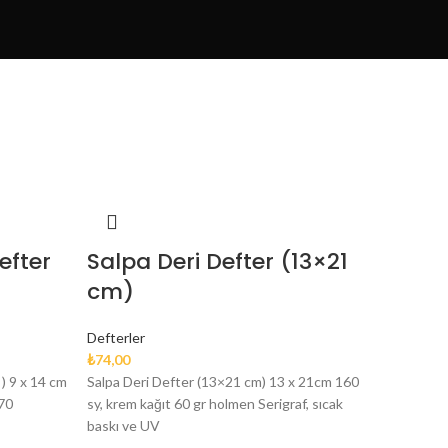
efter
Salpa Deri Defter (13×21
cm)
Defterler
₺
74,00
) 9 x 14 cm
Salpa Deri Defter (13×21 cm) 13 x 21cm 160
 70
sy, krem kağıt 60 gr holmen Serigraf, sıcak
baskı ve UV