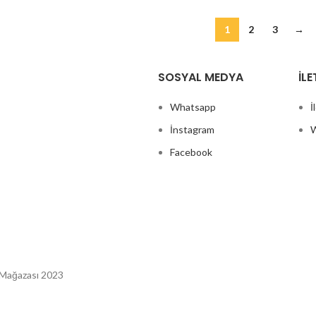
1
2
3
→
SOSYAL MEDYA
İLE
Whatsapp
İ
İnstagram
W
Facebook
 Mağazası 2023