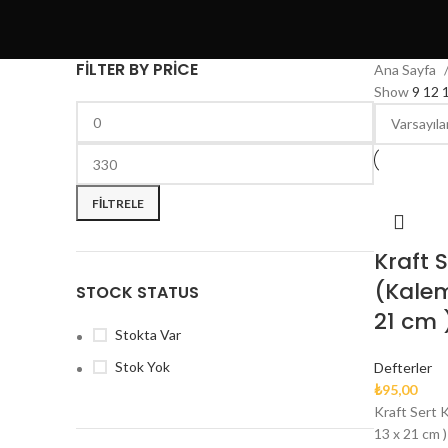
FILTER BY PRICE
Ana Sayfa
Show
9
12
FILTRELE
Kraft 
(Kalem
STOCK STATUS
21 cm 
Stokta Var
Stok Yok
Defterler
₺
95,00
Kraft Sert 
13 x 21 cm 