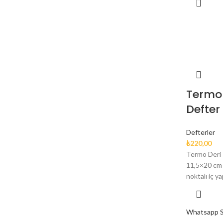
Termo 
Defter
Defterler
₺
220,00
Termo Deri 
11,5×20 cm 80
noktalı iç y
Whatsapp Si