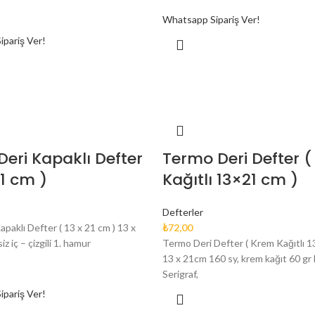
Whatsapp Sipariş Ver!
pariş Ver!
Deri Kapaklı Defter
Termo Deri Defter 
21 cm )
Kağıtlı 13×21 cm )
Defterler
apaklı Defter ( 13 x 21 cm ) 13 x
₺
72,00
z iç – çizgili 1. hamur
Termo Deri Defter ( Krem Kağıtlı 1
13 x 21cm 160 sy, krem kağıt 60 gr
Serigraf,
pariş Ver!