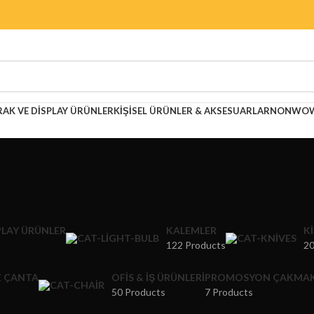
RAK VE DISPLAY ÜRÜNLER
KIŞISEL ÜRÜNLER & AKSESUARLAR
NONWOWE
PLAY ÜRÜNLER
KALEMLER
K
122 Products
20
 ÇANTA
OFIS & İŞ ÜRÜNLERI
PROMOSYON ÇAKMA
50 Products
7 Products