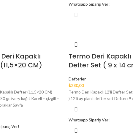
Whatsapp Sipariş Ver!
Deri Kapaklı
Termo Deri Kapaklı 1
 (11,5×20 CM)
Defter Set ( 9 x 14 
Defterler
₺
280,00
Kapaklı Defter (11,5×20 CM)
Termo Deri Kapaklı 12’li Defter Set
 gr. ivory kağıt Kareli – çizgili –
) 12’li ay planlı defter set Defter: 9 
apraklar Sayfa
Whatsapp Sipariş Ver!
pariş Ver!