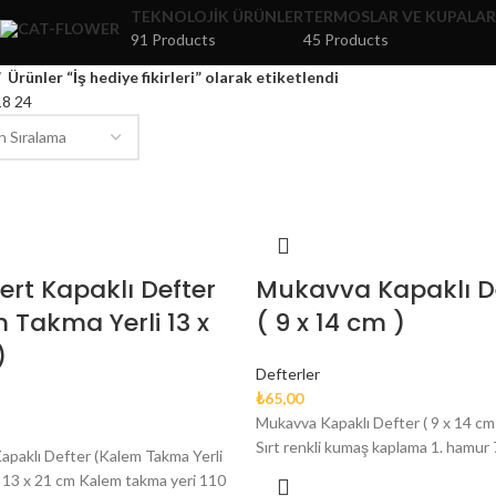
TEKNOLOJIK ÜRÜNLER
TERMOSLAR VE KUPALAR
91 Products
45 Products
Ürünler “İş hediye fikirleri” olarak etiketlendi
18
24
Sert Kapaklı Defter
Mukavva Kapaklı D
 Takma Yerli 13 x
( 9 x 14 cm )
)
Defterler
₺
65,00
Mukavva Kapaklı Defter ( 9 x 14 cm 
Sırt renkli kumaş kaplama 1. hamur
Kapaklı Defter (Kalem Takma Yerli
) 13 x 21 cm Kalem takma yeri 110