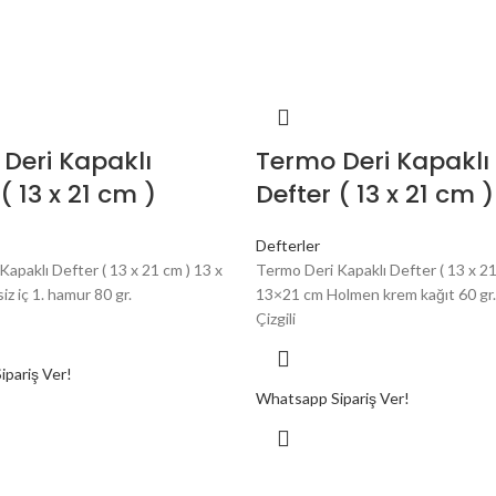
Deri Kapaklı
Termo Deri Kapaklı
( 13 x 21 cm )
Defter ( 13 x 21 cm )
Defterler
apaklı Defter ( 13 x 21 cm ) 13 x
Termo Deri Kapaklı Defter ( 13 x 21
iz iç 1. hamur 80 gr.
13×21 cm Holmen krem kağıt 60 gr.
Çizgili
pariş Ver!
Whatsapp Sipariş Ver!