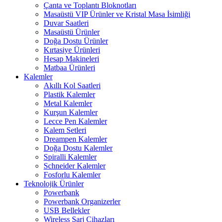
Çanta ve Toplantı Bloknotları
Masaüstü VIP Ürünler ve Kristal Masa İsimliği
Duvar Saatleri
Masaüstü Ürünler
Doğa Dostu Ürünler
Kırtasiye Ürünleri
Hesap Makineleri
Matbaa Ürünleri
Kalemler
Akıllı Kol Saatleri
Plastik Kalemler
Metal Kalemler
Kurşun Kalemler
Lecce Pen Kalemler
Kalem Setleri
Dreampen Kalemler
Doğa Dostu Kalemler
Spiralli Kalemler
Schneider Kalemler
Fosforlu Kalemler
Teknolojik Ürünler
Powerbank
Powerbank Organizerler
USB Bellekler
Wireless Şarj Cihazları