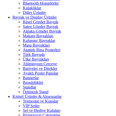
Bluetooth Hoparlörler
Kulaklıklar
Diğer Ürünler
Bayrak ve Display Ürünler
Raşel Gönder Bayrak
Saten Gönder Bayrak
Alpaka Gönder Bayrak
Makam Bayrakları
Kırlangıç Bayraklar
Masa Bayrakları
Atatürk Bina Posterleri
Türk Bayrağı
Ülke Bayrakları
Alüminyum Çerçeve
Bariyeler ve Direkler
Ayaklı Poster Panolar
Bannerlar
Broşürlükler
Standlar
Örümcek Stand
Kişisel Ürünler & Aksesuarlar
Termoslar ve Kupalar
VIP Setler
Set ve Hediye Kutuları
Promosyon Çakmaklar