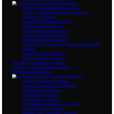
Ofis & İş Ürünleri
50 products
Ajanda ve Organizerler
15 products
Çanta ve Toplantı Bloknotları
7 products
Defterler
27 products
Doğa Dostu Ürünler
0 products
Duvar Saatleri
0 products
Hesap Makineleri
0 products
Kırtasiye Ürünleri
0 products
Masaüstü Ürünler
0 products
Masaüstü VIP Ürünler ve Kristal Masa İsimliği
0
products
Matbaa Ürünleri
0 products
Plastik Ürünler
0 products
Promosyon Çakmaklar
7 products
Şemsiye ve Yağmurluklar
0 products
Şerit Metreler
0 products
Teknolojik Ürünler
91 products
Akıllı Kol Saatleri
0 products
Bluetooth Hoparlörler
11 products
Diğer Ürünler
6 products
Kulaklıklar
5 products
Powerbank
31 products
Powerbank Organizerler
17 products
USB Bellekler
21 products
Wireless Şarj Cihazları
11 products