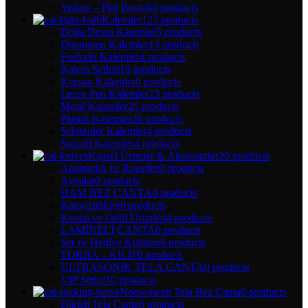
Yelken – Plaj Bayrak
0 products
Kalemler
122 products
Doğa Dostu Kalemler
5 products
Dreampen Kalemler
13 products
Fosforlu Kalemler
4 products
Kalem Setleri
18 products
Kurşun Kalemler
0 products
Lecce Pen Kalemler
23 products
Metal Kalemler
25 products
Plastik Kalemler
26 products
Schneider Kalemler
4 products
Spiralli Kalemler
4 products
Kişisel Ürünler & Aksesuarlar
20 products
Anahtarlık ve Rozetler
0 products
Aynalar
0 products
HAM BEZ ÇANTA
0 products
Kartvizitlikler
0 products
Kristal ve Ödül Ürünleri
4 products
LAMİNELİ ÇANTA
0 products
Set ve Hediye Kutuları
6 products
TORBA – KILIF
0 products
ULTRASONİK TELA ÇANTA
0 products
VIP Setler
10 products
Nonwowen Tela Bez Çanta
0 products
Dikişli Tela Çanta
0 products