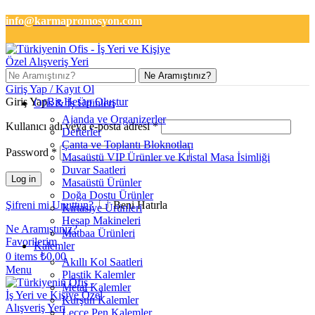
info@karmapromosyon.com
+90 501 133 2727
Ne Aramıştınız?
Giriş Yap / Kayıt Ol
Giriş Yap
Bir Hesap Oluştur
Ofis & İş Ürünleri
Ajanda ve Organizerler
Kullanıcı adı veya e-posta adresi
*
Defterler
Çanta ve Toplantı Bloknotları
Password
*
Masaüstü VIP Ürünler ve Kristal Masa İsimliği
Duvar Saatleri
Log in
Masaüstü Ürünler
Doğa Dostu Ürünler
Şifreni mi Unuttun?
Beni Hatırla
Kırtasiye Ürünleri
Hesap Makineleri
Ne Aramıştınız?
Matbaa Ürünleri
Favorilerim
Kalemler
0
items
₺
0,00
Akıllı Kol Saatleri
Menu
Plastik Kalemler
Metal Kalemler
Kurşun Kalemler
Lecce Pen Kalemler