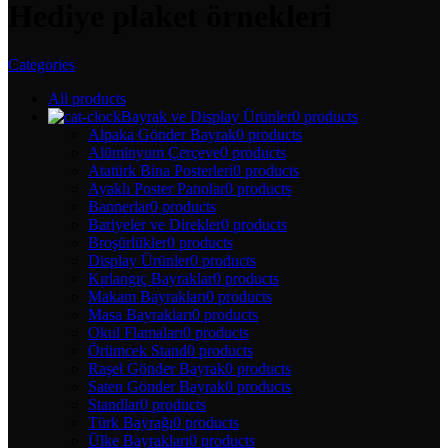
Hediye plaket örnekleri
Categories
All
products
Bayrak ve Display Ürünler
0 products
Alpaka Gönder Bayrak
0 products
Alüminyum Çerçeve
0 products
Atatürk Bina Posterleri
0 products
Ayaklı Poster Panolar
0 products
Bannerlar
0 products
Bariyeler ve Direkler
0 products
Broşürlükler
0 products
Display Ürünler
0 products
Kırlangıç Bayraklar
0 products
Makam Bayrakları
0 products
Masa Bayrakları
0 products
Okul Flamaları
0 products
Örümcek Stand
0 products
Raşel Gönder Bayrak
0 products
Saten Gönder Bayrak
0 products
Standlar
0 products
Türk Bayrağı
0 products
Ülke Bayrakları
0 products