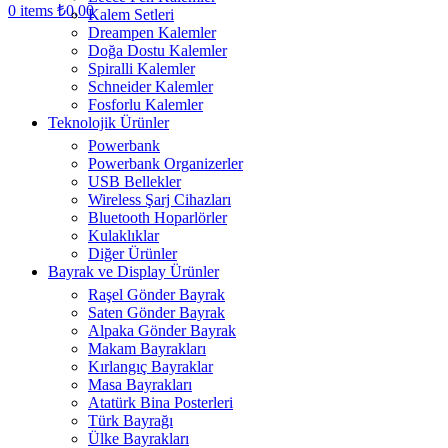
0
items
₺
0,00
Kalem Setleri
Dreampen Kalemler
Doğa Dostu Kalemler
Spiralli Kalemler
Schneider Kalemler
Fosforlu Kalemler
Teknolojik Ürünler
Powerbank
Powerbank Organizerler
USB Bellekler
Wireless Şarj Cihazları
Bluetooth Hoparlörler
Kulaklıklar
Diğer Ürünler
Bayrak ve Display Ürünler
Raşel Gönder Bayrak
Saten Gönder Bayrak
Alpaka Gönder Bayrak
Makam Bayrakları
Kırlangıç Bayraklar
Masa Bayrakları
Atatürk Bina Posterleri
Türk Bayrağı
Ülke Bayrakları