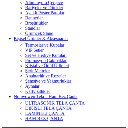
Alüminyum Çerçeve
Bariyeler ve Direkler
Ayaklı Poster Panolar
Bannerlar
Broşürlükler
Standlar
Örümcek Stand
Kişisel Ürünler & Aksesuarlar
Termoslar ve Kupalar
VIP Setler
Set ve Hediye Kutuları
Promosyon Çakmaklar
Kristal ve Ödül Ürünleri
Şerit Metreler
Anahtarlık ve Rozetler
Şemsiye ve Yağmurluklar
Aynalar
Kartvizitlikler
Nonwowen Tela – Ham Bez Çanta
ULTRASONİK TELA ÇANTA
DİKİŞLİ TELA ÇANTA
LAMİNELİ ÇANTA
HAM BEZ ÇANTA