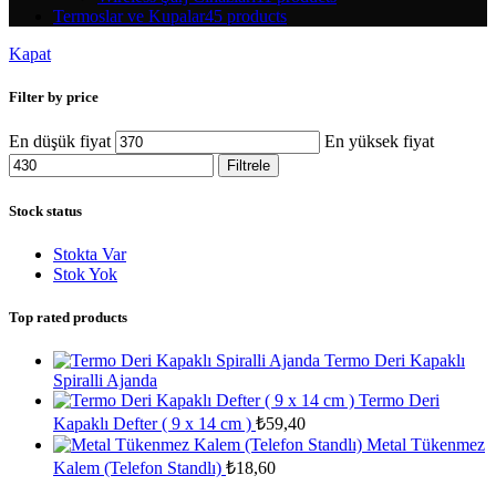
Termoslar ve Kupalar
45 products
Kapat
Filter by price
En düşük fiyat
En yüksek fiyat
Filtrele
Stock status
Stokta Var
Stok Yok
Top rated products
Termo Deri Kapaklı
Spiralli Ajanda
Termo Deri
Kapaklı Defter ( 9 x 14 cm )
₺
59,40
Metal Tükenmez
Kalem (Telefon Standlı)
₺
18,60