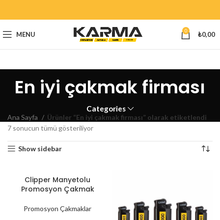
0
MENU
₺
0,00
En iyi çakmak firması
Categories
Ana Sayfa
Ürünler “En iyi çakmak firması” olarak etiketlendi
7 sonucun tümü gösteriliyor
Show sidebar
Clipper Manyetolu
Promosyon Çakmak
Promosyon Çakmaklar