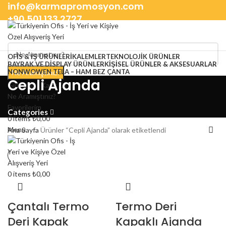
info@karmapromosyon.com
+90 501 133 2727
OFIS & İŞ ÜRÜNLERI
KALEMLER
TEKNOLOJIK ÜRÜNLER
BAYRAK VE DISPLAY ÜRÜNLER
KIŞISEL ÜRÜNLER & AKSESUARLAR
NONWOWEN TELA – HAM BEZ ÇANTA
Ne Aramıştınız?
Cepli Ajanda
Giriş Yap / Kayıt Ol
Ne Aramıştınız?
Favorilerim
Categories
0
items
₺
0,00
Menu
Ana Sayfa
Ürünler “Cepli Ajanda” olarak etiketlendi
0
items
₺
0,00
Çantalı Termo
Termo Deri
Deri Kapak
Kapaklı Ajanda