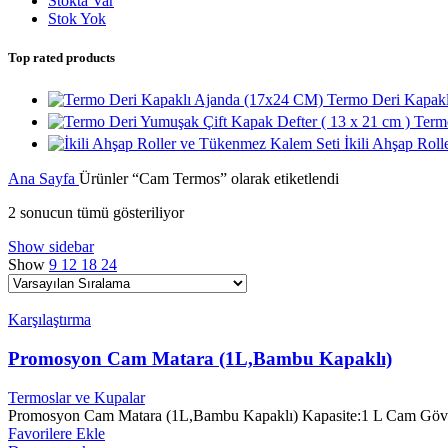
Stokta Var
Stok Yok
Top rated products
Termo Deri Kapak
Term
İkili Ahşap Rol
Ana Sayfa
Ürünler “Cam Termos” olarak etiketlendi
2 sonucun tümü gösteriliyor
Show sidebar
Show
9
12
18
24
Karşılaştırma
Promosyon Cam Matara (1L,Bambu Kapaklı)
Termoslar ve Kupalar
Promosyon Cam Matara (1L,Bambu Kapaklı) Kapasite:1 L Cam Gövd
Favorilere Ekle