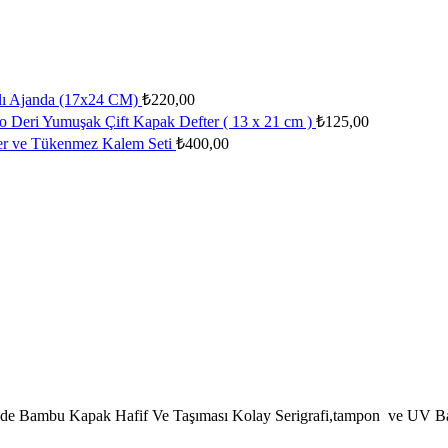
lı Ajanda (17x24 CM)
₺
220,00
o Deri Yumuşak Çift Kapak Defter ( 13 x 21 cm )
₺
125,00
ler ve Tükenmez Kalem Seti
₺
400,00
e Bambu Kapak Hafif Ve Taşıması Kolay Serigrafi,tampon ve UV Bas