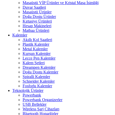
Masaüstü VIP Ürünler ve Kristal Masa İsimliği
Duvar Saatleri
Masaüstü Ürünler
Doğa Dostu Ürünler
Kırtasiye Ürünleri
Hesap Makineleri
Matbaa Ürünleri
Kalemler
Akıllı Kol Saatleri
Plastik Kalemler
Metal Kalemler
Kurşun Kalemler
Lecce Pen Kalemler
Kalem Setleri
Dreampen Kalemler
Doğa Dostu Kalemler
Spiralli Kalemler
Schneider Kalemler
Fosforlu Kalemler
Teknolojik Ürünler
Powerbank
Powerbank Organizerler
USB Bellekler
Wireless Şarj Cihazları
Bluetooth Hoparlörler