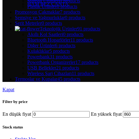
Matbaa Ürünleri
0 products
HAM BEZ ÇANTA
Plastik Ürünler
0 products
Promosyon Çakmaklar
7 products
Şemsiye ve Yağmurluklar
0 products
Şerit Metreler
0 products
Teknolojik Ürünler
91 products
Akıllı Kol Saatleri
0 products
Bluetooth Hoparlörler
11 products
Diğer Ürünler
6 products
Kulaklıklar
5 products
Powerbank
31 products
Powerbank Organizerler
17 products
USB Bellekler
21 products
Wireless Şarj Cihazları
11 products
Termoslar ve Kupalar
45 products
Kapat
Filter by price
En düşük fiyat
En yüksek fiyat
Stock status