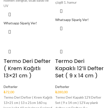
holmen Serigraf, sıcak baskı ve
çizgili 1. hamur
UV
Whatsapp Sipariş Ver!
Whatsapp Sipariş Ver!
Termo Deri Defter
Termo Deri
( Krem Kağıtlı
Kapaklı 12’li Defter
13×21 cm )
Set ( 9 x 14 cm )
Defterler
Defterler
₺
72,00
₺
280,00
Termo Deri Defter ( Krem Kağıtlı
Termo Deri Kapaklı 12’li Defter
13×21 cm ) 13 x 21cm 160 sy,
Set ( 9 x 14 cm ) 12’li ay planlı
krem kağıt 60 gr holmen Serigraf,
defter set Defter: 9 x