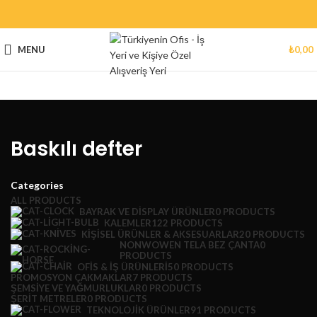
MENU
₺
0,00
Baskılı defter
Categories
ALL
PRODUCTS
BAYRAK VE DISPLAY ÜRÜNLER
0 PRODUCTS
KALEMLER
122 PRODUCTS
KIŞISEL ÜRÜNLER & AKSESUARLAR
20 PRODUCTS
NONWOWEN TELA BEZ ÇANTA
0
PRODUCTS
OFIS & İŞ ÜRÜNLERI
50 PRODUCTS
PROMOSYON ÇAKMAKLAR
7 PRODUCTS
ŞEMSIYE VE YAĞMURLUKLAR
0 PRODUCTS
ŞERIT METRELER
0 PRODUCTS
TEKNOLOJIK ÜRÜNLER
91 PRODUCTS