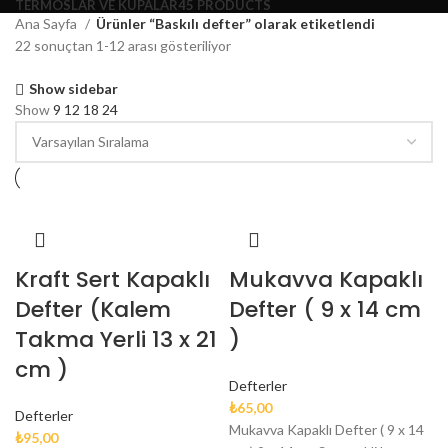
TERMOSLAR VE KUPALAR
45 PRODUCTS
Ana Sayfa
Ürünler “Baskılı defter” olarak etiketlendi
22 sonuçtan 1-12 arası gösteriliyor
Show sidebar
Show
9
12
18
24
Kraft Sert Kapaklı
Mukavva Kapaklı
Defter (Kalem
Defter ( 9 x 14 cm
Takma Yerli 13 x 21
)
cm )
Defterler
₺
65,00
Defterler
Mukavva Kapaklı Defter ( 9 x 14
₺
95,00