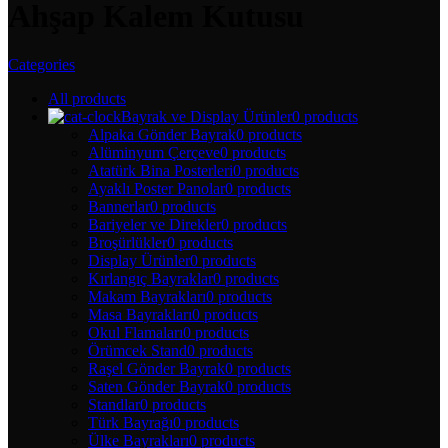
Ahşap Kalem Kutusu
Categories
All
products
Bayrak ve Display Ürünler
0 products
Alpaka Gönder Bayrak
0 products
Alüminyum Çerçeve
0 products
Atatürk Bina Posterleri
0 products
Ayaklı Poster Panolar
0 products
Bannerlar
0 products
Bariyeler ve Direkler
0 products
Broşürlükler
0 products
Display Ürünler
0 products
Kırlangıç Bayraklar
0 products
Makam Bayrakları
0 products
Masa Bayrakları
0 products
Okul Flamaları
0 products
Örümcek Stand
0 products
Raşel Gönder Bayrak
0 products
Saten Gönder Bayrak
0 products
Standlar
0 products
Türk Bayrağı
0 products
Ülke Bayrakları
0 products