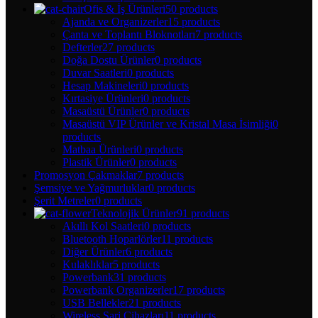
Ofis & İş Ürünleri
50 products
Ajanda ve Organizerler
15 products
Çanta ve Toplantı Bloknotları
7 products
Defterler
27 products
Doğa Dostu Ürünler
0 products
Duvar Saatleri
0 products
Hesap Makineleri
0 products
Kırtasiye Ürünleri
0 products
Masaüstü Ürünler
0 products
Masaüstü VIP Ürünler ve Kristal Masa İsimliği
0
products
Matbaa Ürünleri
0 products
Plastik Ürünler
0 products
Promosyon Çakmaklar
7 products
Şemsiye ve Yağmurluklar
0 products
Şerit Metreler
0 products
Teknolojik Ürünler
91 products
Akıllı Kol Saatleri
0 products
Bluetooth Hoparlörler
11 products
Diğer Ürünler
6 products
Kulaklıklar
5 products
Powerbank
31 products
Powerbank Organizerler
17 products
USB Bellekler
21 products
Wireless Şarj Cihazları
11 products