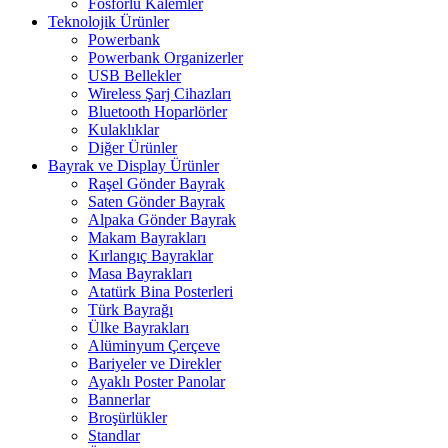
Fosforlu Kalemler
Teknolojik Ürünler
Powerbank
Powerbank Organizerler
USB Bellekler
Wireless Şarj Cihazları
Bluetooth Hoparlörler
Kulaklıklar
Diğer Ürünler
Bayrak ve Display Ürünler
Raşel Gönder Bayrak
Saten Gönder Bayrak
Alpaka Gönder Bayrak
Makam Bayrakları
Kırlangıç Bayraklar
Masa Bayrakları
Atatürk Bina Posterleri
Türk Bayrağı
Ülke Bayrakları
Alüminyum Çerçeve
Bariyeler ve Direkler
Ayaklı Poster Panolar
Bannerlar
Broşürlükler
Standlar