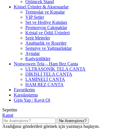
Örümcek Stand
Kişisel Ürünler & Aksesuarlar
Termoslar ve Kupalar
VIP Setler
Set ve Hediye Kutuları
Promosyon Çakmaklar
Kristal ve Ödül Ürünleri
Şerit Metreler
Anahtarlık ve Rozetler
Şemsiye ve Yağmurluklar
Aynalar
Kartvizitlikler
Nonwowen Tela – Ham Bez Çanta
ULTRASONİK TELA ÇANTA
DİKİŞLİ TELA ÇANTA
LAMİNELİ ÇANTA
HAM BEZ ÇANTA
Favorilerim
Karşılaştırma
Giriş Yap / Kayıt Ol
Sepetim
Kapat
Ne Aramıştınız?
Aradığınız gönderileri görmek için yazmaya başlayın.