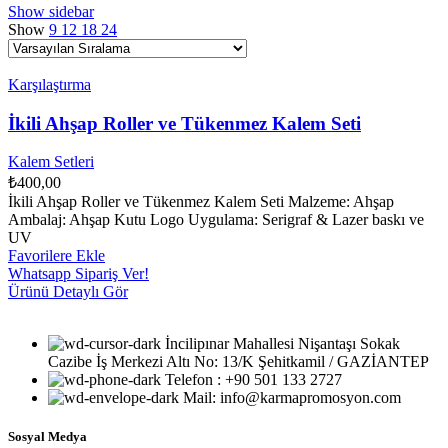
Show sidebar
Show
9
12
18
24
Karşılaştırma
İkili Ahşap Roller ve Tükenmez Kalem Seti
Kalem Setleri
₺
400,00
İkili Ahşap Roller ve Tükenmez Kalem Seti Malzeme: Ahşap
Ambalaj: Ahşap Kutu Logo Uygulama: Serigraf & Lazer baskı ve
UV
Favorilere Ekle
Whatsapp Sipariş Ver!
Ürünü Detaylı Gör
İncilipınar Mahallesi Nişantaşı Sokak
Cazibe İş Merkezi Altı No: 13/K Şehitkamil / GAZİANTEP
Telefon : +90 501 133 2727
Mail: info@karmapromosyon.com
Sosyal Medya