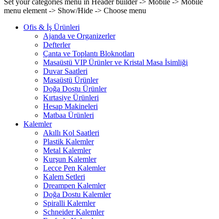
Set your categories menu in Header builder -> Mobile -> Mobile
menu element -> Show/Hide -> Choose menu
Ofis & İş Ürünleri
Ajanda ve Organizerler
Defterler
Çanta ve Toplantı Bloknotları
Masaüstü VIP Ürünler ve Kristal Masa İsimliği
Duvar Saatleri
Masaüstü Ürünler
Doğa Dostu Ürünler
Kırtasiye Ürünleri
Hesap Makineleri
Matbaa Ürünleri
Kalemler
Akıllı Kol Saatleri
Plastik Kalemler
Metal Kalemler
Kurşun Kalemler
Lecce Pen Kalemler
Kalem Setleri
Dreampen Kalemler
Doğa Dostu Kalemler
Spiralli Kalemler
Schneider Kalemler