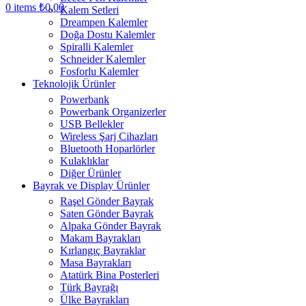
0
items
₺
0,00
Kalem Setleri
Dreampen Kalemler
Doğa Dostu Kalemler
Spiralli Kalemler
Schneider Kalemler
Fosforlu Kalemler
Teknolojik Ürünler
Powerbank
Powerbank Organizerler
USB Bellekler
Wireless Şarj Cihazları
Bluetooth Hoparlörler
Kulaklıklar
Diğer Ürünler
Bayrak ve Display Ürünler
Raşel Gönder Bayrak
Saten Gönder Bayrak
Alpaka Gönder Bayrak
Makam Bayrakları
Kırlangıç Bayraklar
Masa Bayrakları
Atatürk Bina Posterleri
Türk Bayrağı
Ülke Bayrakları