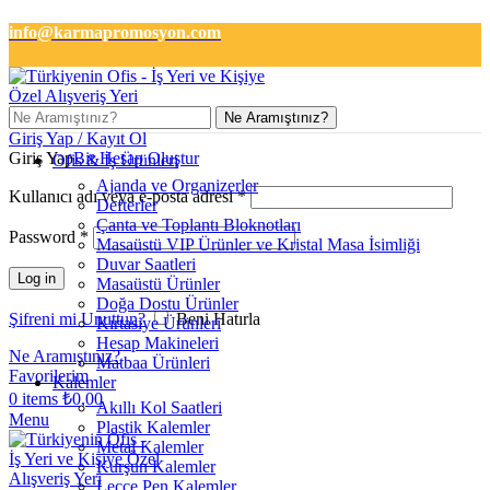
info@karmapromosyon.com
+90 501 133 2727
Ne Aramıştınız?
Giriş Yap / Kayıt Ol
Giriş Yap
Bir Hesap Oluştur
Ofis & İş Ürünleri
Ajanda ve Organizerler
Kullanıcı adı veya e-posta adresi
*
Defterler
Çanta ve Toplantı Bloknotları
Password
*
Masaüstü VIP Ürünler ve Kristal Masa İsimliği
Duvar Saatleri
Log in
Masaüstü Ürünler
Doğa Dostu Ürünler
Şifreni mi Unuttun?
Beni Hatırla
Kırtasiye Ürünleri
Hesap Makineleri
Ne Aramıştınız?
Matbaa Ürünleri
Favorilerim
Kalemler
0
items
₺
0,00
Akıllı Kol Saatleri
Menu
Plastik Kalemler
Metal Kalemler
Kurşun Kalemler
Lecce Pen Kalemler