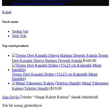
Termoslar ve Kupalar
45 products
Kapat
Stock status
Stokta Var
Stok Yok
Top rated products
Termo
Deri Kapaklı Dünya Haritası Desenli Ajanda
₺
160,00
Termo Deri Kapaklı Defter (15x23 cm Kalemlik,Metal
İsimlikli)
Metal Tükenmez
Kalem (Telefon Standlı)
₺
19,00
Ana Sayfa
Ürünler “Ahşap Kalem Kutusu” olarak etiketlendi
Tek bir sonuç gösteriliyor