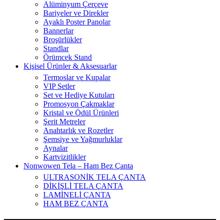
Alüminyum Çerçeve
Bariyeler ve Direkler
Ayaklı Poster Panolar
Bannerlar
Broşürlükler
Standlar
Örümcek Stand
Kişisel Ürünler & Aksesuarlar
Termoslar ve Kupalar
VIP Setler
Set ve Hediye Kutuları
Promosyon Çakmaklar
Kristal ve Ödül Ürünleri
Şerit Metreler
Anahtarlık ve Rozetler
Şemsiye ve Yağmurluklar
Aynalar
Kartvizitlikler
Nonwowen Tela – Ham Bez Çanta
ULTRASONİK TELA ÇANTA
DİKİŞLİ TELA ÇANTA
LAMİNELİ ÇANTA
HAM BEZ ÇANTA