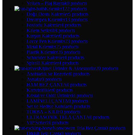
Yelken – Plaj Bayrak
0 products
Kalemler
122 products
Doğa Dostu Kalemler
5 products
Dreampen Kalemler
13 products
Fosforlu Kalemler
4 products
Kalem Setleri
18 products
Kurşun Kalemler
0 products
Lecce Pen Kalemler
23 products
Metal Kalemler
25 products
Plastik Kalemler
26 products
Schneider Kalemler
4 products
Spiralli Kalemler
4 products
Kişisel Ürünler & Aksesuarlar
20 products
Anahtarlık ve Rozetler
0 products
Aynalar
0 products
HAM BEZ ÇANTA
0 products
Kartvizitlikler
0 products
Kristal ve Ödül Ürünleri
4 products
LAMİNELİ ÇANTA
0 products
Set ve Hediye Kutuları
6 products
TORBA – KILIF
0 products
ULTRASONİK TELA ÇANTA
0 products
VIP Setler
10 products
Nonwowen Tela Bez Çanta
0 products
Dikişli Tela Çanta
0 products