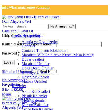
info@karmapromosyon.com
+90 501 133 2727
Ne Aramıştınız?
Giriş Yap / Kayıt Ol
Giriş Yap
Bir Hesap Oluştur
Ofis & İş Ürünleri
Ajanda ve Organizerler
Kullanıcı adı veya e-posta adresi
*
Defterler
Çanta ve Toplantı Bloknotları
Password
*
Masaüstü VIP Ürünler ve Kristal Masa İsimliği
Duvar Saatleri
Log in
Masaüstü Ürünler
Doğa Dostu Ürünler
Şifreni mi Unuttun?
Beni Hatırla
Kırtasiye Ürünleri
Hesap Makineleri
Ne Aramıştınız?
Matbaa Ürünleri
Favorilerim
Kalemler
0
items
₺
0,00
Akıllı Kol Saatleri
Menu
Plastik Kalemler
Metal Kalemler
Kurşun Kalemler
Lecce Pen Kalemler