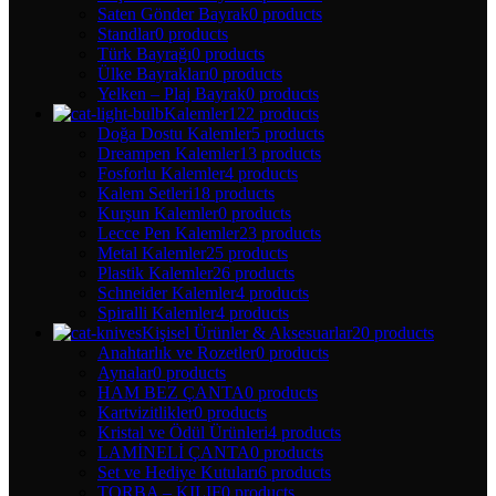
Saten Gönder Bayrak
0 products
Standlar
0 products
Türk Bayrağı
0 products
Ülke Bayrakları
0 products
Yelken – Plaj Bayrak
0 products
Kalemler
122 products
Doğa Dostu Kalemler
5 products
Dreampen Kalemler
13 products
Fosforlu Kalemler
4 products
Kalem Setleri
18 products
Kurşun Kalemler
0 products
Lecce Pen Kalemler
23 products
Metal Kalemler
25 products
Plastik Kalemler
26 products
Schneider Kalemler
4 products
Spiralli Kalemler
4 products
Kişisel Ürünler & Aksesuarlar
20 products
Anahtarlık ve Rozetler
0 products
Aynalar
0 products
HAM BEZ ÇANTA
0 products
Kartvizitlikler
0 products
Kristal ve Ödül Ürünleri
4 products
LAMİNELİ ÇANTA
0 products
Set ve Hediye Kutuları
6 products
TORBA – KILIF
0 products