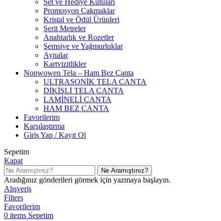
Set ve Hediye Kutuları
Promosyon Çakmaklar
Kristal ve Ödül Ürünleri
Şerit Metreler
Anahtarlık ve Rozetler
Şemsiye ve Yağmurluklar
Aynalar
Kartvizitlikler
Nonwowen Tela – Ham Bez Çanta
ULTRASONİK TELA ÇANTA
DİKİŞLİ TELA ÇANTA
LAMİNELİ ÇANTA
HAM BEZ ÇANTA
Favorilerim
Karşılaştırma
Giriş Yap / Kayıt Ol
Sepetim
Kapat
Ne Aramıştınız?
Aradığınız gönderileri görmek için yazmaya başlayın.
Alışveriş
Filters
Favorilerim
0
items
Sepetim