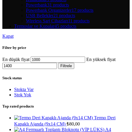
Powerbank
31 products
Powerbank Organizerler
17 products
USB Bellekler
21 products
Wireless Şarj Cihazları
11 products
Termoslar ve Kupalar
45 products
Kapat
Filter by price
En düşük fiyat
En yüksek fiyat
Filtrele
Stock status
Stokta Var
Stok Yok
Top rated products
Termo Deri
Kapaklı Ajanda (9x14 CM)
₺
80,00
A4