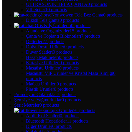
ULTRASONİK TELA ÇANTA
0 products
VIP Setler
10 products
Nonwowen Tela Bez Çanta
0 products
Dikişli Tela Çanta
0 products
Ofis & İş Ürünleri
50 products
Ajanda ve Organizerler
15 products
Çanta ve Toplantı Bloknotları
7 products
Defterler
27 products
Doğa Dostu Ürünler
0 products
Duvar Saatleri
0 products
Hesap Makineleri
0 products
Kırtasiye Ürünleri
0 products
Masaüstü Ürünler
0 products
Masaüstü VIP Ürünler ve Kristal Masa İsimliği
0
products
Matbaa Ürünleri
0 products
Plastik Ürünler
0 products
Promosyon Çakmaklar
7 products
Şemsiye ve Yağmurluklar
0 products
Şerit Metreler
0 products
Teknolojik Ürünler
91 products
Akıllı Kol Saatleri
0 products
Bluetooth Hoparlörler
11 products
Diğer Ürünler
6 products
Kulaklıklar
5 products