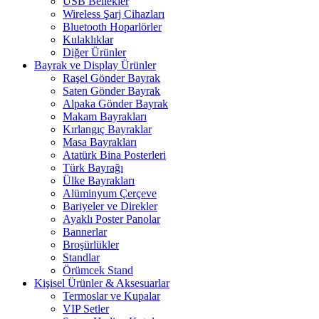
USB Bellekler
Wireless Şarj Cihazları
Bluetooth Hoparlörler
Kulaklıklar
Diğer Ürünler
Bayrak ve Display Ürünler
Raşel Gönder Bayrak
Saten Gönder Bayrak
Alpaka Gönder Bayrak
Makam Bayrakları
Kırlangıç Bayraklar
Masa Bayrakları
Atatürk Bina Posterleri
Türk Bayrağı
Ülke Bayrakları
Alüminyum Çerçeve
Bariyeler ve Direkler
Ayaklı Poster Panolar
Bannerlar
Broşürlükler
Standlar
Örümcek Stand
Kişisel Ürünler & Aksesuarlar
Termoslar ve Kupalar
VIP Setler