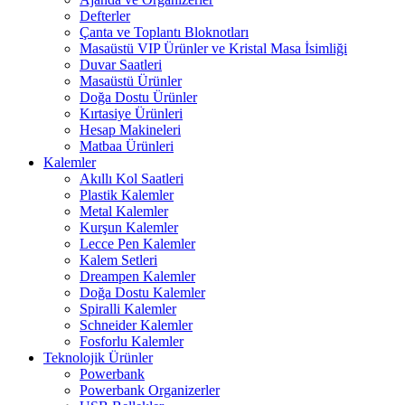
Defterler
Çanta ve Toplantı Bloknotları
Masaüstü VIP Ürünler ve Kristal Masa İsimliği
Duvar Saatleri
Masaüstü Ürünler
Doğa Dostu Ürünler
Kırtasiye Ürünleri
Hesap Makineleri
Matbaa Ürünleri
Kalemler
Akıllı Kol Saatleri
Plastik Kalemler
Metal Kalemler
Kurşun Kalemler
Lecce Pen Kalemler
Kalem Setleri
Dreampen Kalemler
Doğa Dostu Kalemler
Spiralli Kalemler
Schneider Kalemler
Fosforlu Kalemler
Teknolojik Ürünler
Powerbank
Powerbank Organizerler