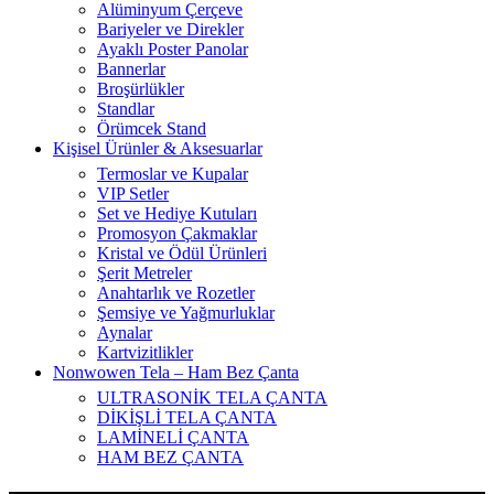
Alüminyum Çerçeve
Bariyeler ve Direkler
Ayaklı Poster Panolar
Bannerlar
Broşürlükler
Standlar
Örümcek Stand
Kişisel Ürünler & Aksesuarlar
Termoslar ve Kupalar
VIP Setler
Set ve Hediye Kutuları
Promosyon Çakmaklar
Kristal ve Ödül Ürünleri
Şerit Metreler
Anahtarlık ve Rozetler
Şemsiye ve Yağmurluklar
Aynalar
Kartvizitlikler
Nonwowen Tela – Ham Bez Çanta
ULTRASONİK TELA ÇANTA
DİKİŞLİ TELA ÇANTA
LAMİNELİ ÇANTA
HAM BEZ ÇANTA