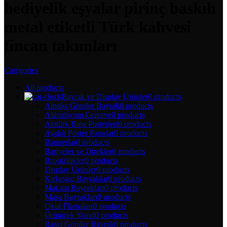
hediyelik eşyalar pirinç baskılı
metal etiketli Türk kahvesi
fincan takımları
Categories
All
products
Bayrak ve Display Ürünler
0 products
Alpaka Gönder Bayrak
0 products
Alüminyum Çerçeve
0 products
Atatürk Bina Posterleri
0 products
Ayaklı Poster Panolar
0 products
Bannerlar
0 products
Bariyeler ve Direkler
0 products
Broşürlükler
0 products
Display Ürünler
0 products
Kırlangıç Bayraklar
0 products
Makam Bayrakları
0 products
Masa Bayrakları
0 products
Okul Flamaları
0 products
Örümcek Stand
0 products
Raşel Gönder Bayrak
0 products