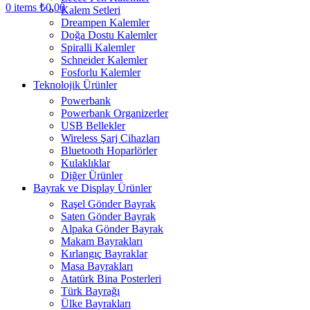
0
items
₺
0,00
Kalem Setleri
Dreampen Kalemler
Doğa Dostu Kalemler
Spiralli Kalemler
Schneider Kalemler
Fosforlu Kalemler
Teknolojik Ürünler
Powerbank
Powerbank Organizerler
USB Bellekler
Wireless Şarj Cihazları
Bluetooth Hoparlörler
Kulaklıklar
Diğer Ürünler
Bayrak ve Display Ürünler
Raşel Gönder Bayrak
Saten Gönder Bayrak
Alpaka Gönder Bayrak
Makam Bayrakları
Kırlangıç Bayraklar
Masa Bayrakları
Atatürk Bina Posterleri
Türk Bayrağı
Ülke Bayrakları