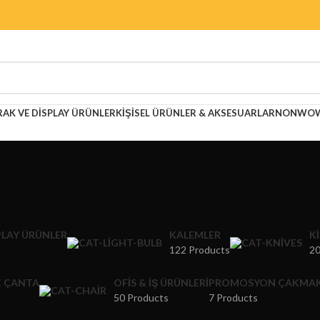
RAK VE DISPLAY ÜRÜNLER
KIŞISEL ÜRÜNLER & AKSESUARLAR
NONWOWE
PLAY ÜRÜNLER
KALEMLER
K
122 Products
20
 ÇANTA
OFIS & İŞ ÜRÜNLERI
PROMOSYON ÇAKMA
50 Products
7 Products