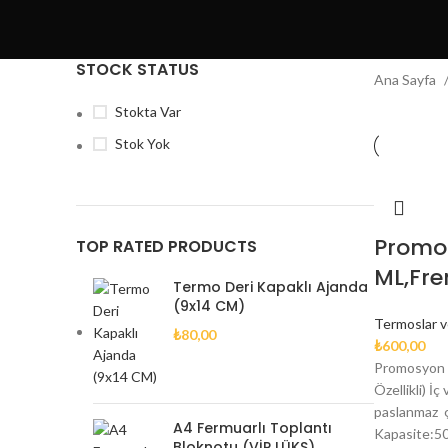
STOCK STATUS
Ana Sayfa
Stokta Var
Stok Yok
Promo
TOP RATED PRODUCTS
ML,Fre
Termo Deri Kapaklı Ajanda
(9x14 CM)
Termoslar v
₺
80,00
₺
600,00
Promosyon 
Özellikli) İç
paslanmaz çe
A4 Fermuarlı Toplantı
Kapasite:50
Bloknotu (VİP LÜKS)