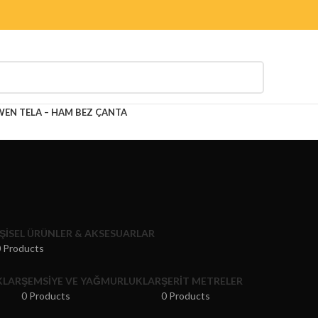
N TELA – HAM BEZ ÇANTA
IŞISEL ÜRÜNLER & AKSESUARLAR
 Products
KLAR
ŞEMSIYE VE YAĞMURLUKLAR
ŞERIT METRELER
0 Products
0 Products