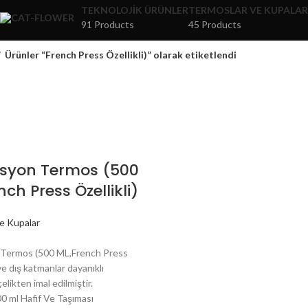
TEKNOLOJIK ÜRÜNLER
TERMOSLAR VE KUPALAR
91 Products
45 Products
Ürünler “French Press Özellikli)” olarak etiketlendi
syon Termos (500
nch Press Özellikli)
e Kupalar
Termos (500 ML,French Press
 ve dış katmanlar dayanıklı
likten imal edilmiştir.
0 ml Hafif Ve Taşıması