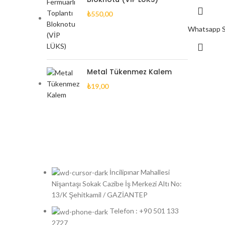
₺
550,00
Whatsapp Si
Metal Tükenmez Kalem
₺
19,00
İncilipınar Mahallesi
Nişantaşı Sokak Cazibe İş Merkezi Altı No:
13/K Şehitkamil / GAZİANTEP
Telefon : +90 501 133
2727