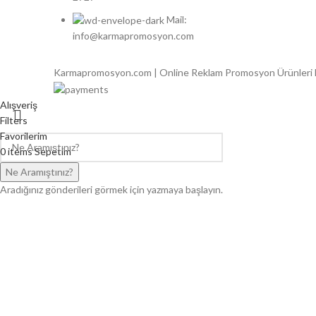
Mail:
info@karmapromosyon.com
Karmapromosyon.com | Online Reklam Promosyon Ürünleri
Alışveriş
Filters
Favorilerim
0
items
Sepetim
Hesabım
Ne Aramıştınız?
Aradığınız gönderileri görmek için yazmaya başlayın.